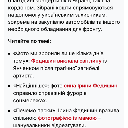
благодійні концерти як в Україні, так і за
кордоном. Зібрані кошти спрямовуються
на допомогу українським захисникам,
зокрема на закупівлю автомобілів та іншого
необхідного обладнання для фронту.
Читайте по темі:
«Фото ми зробили лише кілька днів
тому»:
Федишин виклала світлину
із
Янченком після трагічної загибелі
артиста.
«Найцінніше»: фото
сина Ірини Федишин
справило справжній фурор в
соцмережах.
«Печемо паски»: Ірина Федишин вразила
спільною
фотографією із мамою
–
шанувальники відреагували.