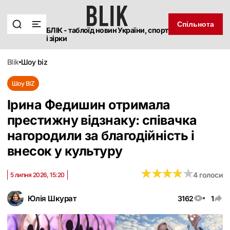
Спільнота
БЛІК - таблоїд новин України, спорт
і зірки
blik
шоу biz
Шоу BIZ
Ірина Федишин отримала
престижну відзнаку: співачка
нагородили за благодійність і
внесок у культуру
★
★
★
★
★
★
★
★
★
★
4 голоси
5 липня 2026, 15:20
Юлія Шкурат
3162
1