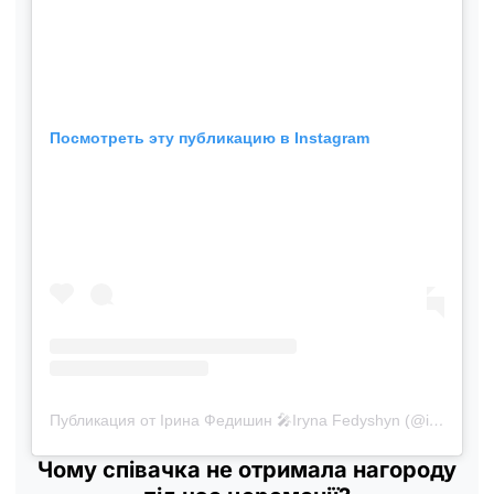
Посмотреть эту публикацию в Instagram
Публикация от Ірина Федишин 🎤Iryna Fedyshyn (@irynafedyshyn)
Чому співачка не отримала нагороду