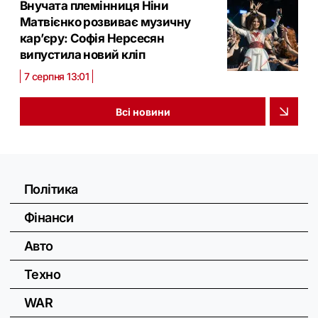
Внучата племінниця Ніни
Матвієнко розвиває музичну
кар’єру: Софія Нерсесян
випустила новий кліп
7 серпня 13:01
Всі новини
Політика
Фінанси
Авто
Техно
WAR