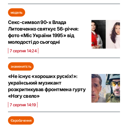
модель
Секс-символ 90-х Влада
Литовченко святкує 56-річчя:
фото «Міс України 1995» від
молодості до сьогодні
7 серпня 14:24
знаменитість
«Не існує «хороших рускіх!»:
український музикант
розкритикував фронтмена гурту
«Ногу свело»
7 серпня 14:19
Євробачення