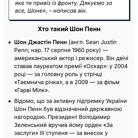
яке ти привіз із фронту. Дякуємо за
все, Шоне», – написав він.
Хто такий Шон Пенн
Шон Джастін Пенн
(англ. Sean Justin
Penn; нар. 17 серпня 1960 року) —
американський актор і режисер. Він двічі
ставав лауреатом премії «Оскар»: у 2004
році — за головну роль у стрічці
«Таємнича річка», а в 2009 — за фільм
«Гарві Мілк».
Відомо, що за активну підтримку України
Шон Пенн був відзначений державною
нагородою. Президент Володимир
Зеленський вручив йому орден «За
заслуги» III ступеня — за внесок у