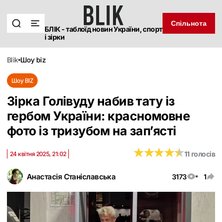
Спільнота
БЛІК - таблоїд новин України, спорт
і зірки
blik
шоу biz
Шоу BIZ
Зірка Голівуду набив тату із
гербом України: красномовне
фото із тризубом на зап’ясті
★
★
★
★
★
★
★
★
★
★
11 голосів
24 квітня 2025, 21:02
Анастасія Станіславська
3173
1