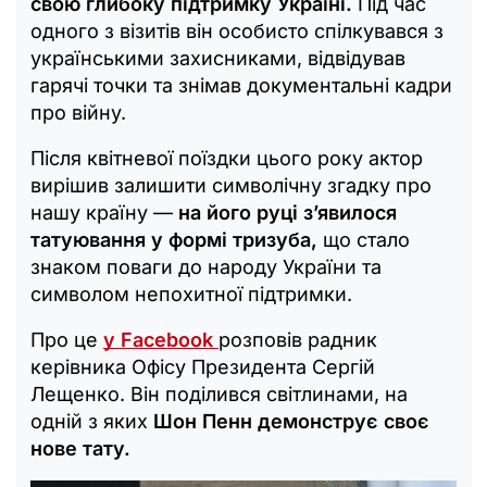
свою глибоку підтримку Україні.
Під час
одного з візитів він особисто спілкувався з
українськими захисниками, відвідував
гарячі точки та знімав документальні кадри
про війну.
Після квітневої поїздки цього року актор
вирішив залишити символічну згадку про
нашу країну —
на його руці з’явилося
татуювання у формі тризуба,
що стало
знаком поваги до народу України та
символом непохитної підтримки.
Про це
у Facebook
розповів радник
керівника Офісу Президента Сергій
Лещенко. Він поділився світлинами, на
одній з яких
Шон Пенн демонструє своє
нове тату.