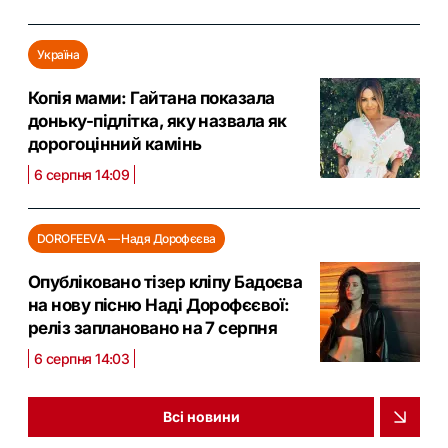
Україна
Копія мами: Гайтана показала
доньку-підлітка, яку назвала як
дорогоцінний камінь
6 серпня 14:09
DOROFEEVA — Надя Дорофєєва
Опубліковано тізер кліпу Бадоєва
на нову пісню Наді Дорофєєвої:
реліз заплановано на 7 серпня
6 серпня 14:03
Всі новини