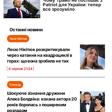
Останні новини
Леся Нікітюк
Лесю Нікітюк розкритикували
через катання на квадроциклі в
горах: що вона зробила не так
6 серпня 21:34
Голлівуд
Шокуюче зізнання дружини
Алека Болдвіна: кохана актора 20
років боролась з поширеним
розладом