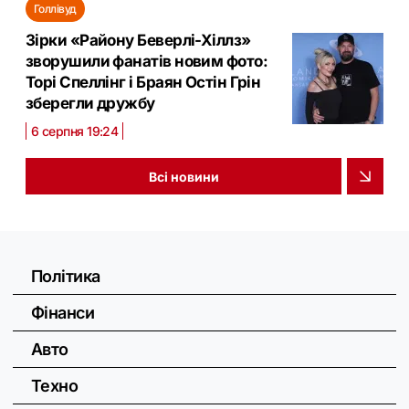
Голлівуд
Зірки «Району Беверлі-Хіллз»
зворушили фанатів новим фото:
Торі Спеллінг і Браян Остін Грін
зберегли дружбу
6 серпня 19:24
Всі новини
Політика
Фінанси
Авто
Техно