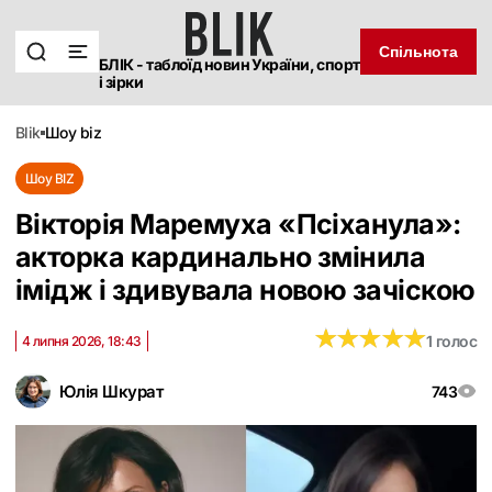
Спільнота
БЛІК - таблоїд новин України, спорт
і зірки
blik
шоу biz
Шоу BIZ
Вікторія Маремуха «Псіханула»:
акторка кардинально змінила
імідж і здивувала новою зачіскою
★
★
★
★
★
★
★
★
★
★
1 голос
4 липня 2026, 18:43
Юлія Шкурат
743