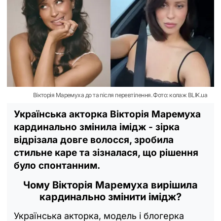
Вікторія Маремуха до та після перевтілення. Фото: колаж BLIK.ua
Українська акторка Вікторія Маремуха
кардинально змінила імідж - зірка
відрізала довге волосся, зробила
стильне каре та зізналася, що рішення
було спонтанним.
Чому Вікторія Маремуха вирішила
кардинально змінити імідж?
Українська акторка, модель і блогерка