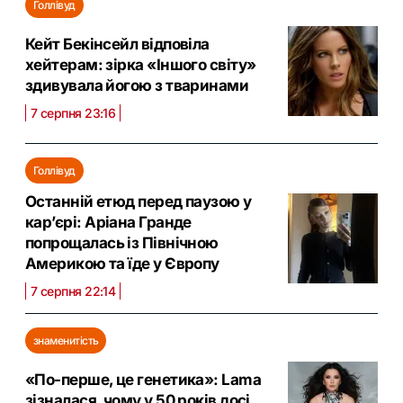
Голлівуд
Кейт Бекінсейл відповіла
хейтерам: зірка «Іншого світу»
здивувала йогою з тваринами
7 серпня 23:16
Голлівуд
Останній етюд перед паузою у
кар’єрі: Аріана Гранде
попрощалась із Північною
Америкою та їде у Європу
7 серпня 22:14
знаменитість
«По-перше, це генетика»: Lama
зізналася, чому у 50 років досі