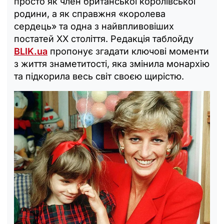
просто як член британської королівської
родини, а як справжня «королева
сердець» та одна з найвпливовіших
постатей XX століття. Редакція таблойду
BLIK.ua
пропонує згадати ключові моменти
з життя знаметитості, яка змінила монархію
та підкорила весь світ своєю щирістю.