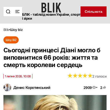
Спільнота
БЛІК - таблоїд новин України, спорт
і зірки
blik
шоу biz
Шоу BIZ
Сьогодні принцесі Діані могло б
виповнитися 66 років: життя та
смерть королеви сердець
★
★
★
★
★
★
★
★
★
★
2 голоси
1 липня 2026, 10:08
Денис Коротинський
2909
2