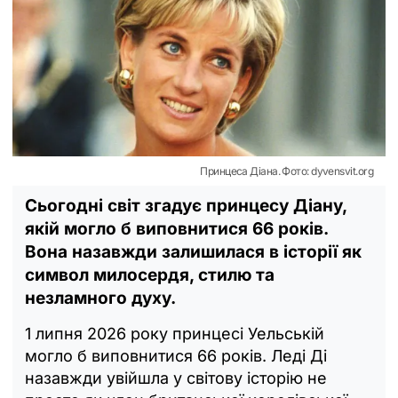
Принцеса Діана. Фото: dyvensvit.org
Сьогодні світ згадує принцесу Діану,
якій могло б виповнитися 66 років.
Вона назавжди залишилася в історії як
символ милосердя, стилю та
незламного духу.
1 липня 2026 року принцесі Уельській
могло б виповнитися 66 років. Леді Ді
назавжди увійшла у світову історію не