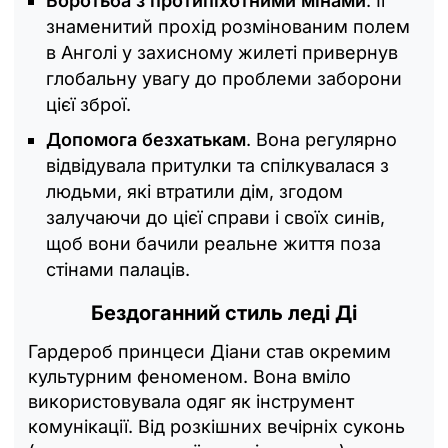
Боротьба з протипіхотними мінами
. Її
знаменитий прохід розмінованим полем
в Анголі у захисному жилеті привернув
глобальну увагу до проблеми заборони
цієї зброї.
Допомога безхатькам
. Вона регулярно
відвідувала притулки та спілкувалася з
людьми, які втратили дім, згодом
залучаючи до цієї справи і своїх синів,
щоб вони бачили реальне життя поза
стінами палаців.
Бездоганний стиль леді Ді
Гардероб принцеси Діани став окремим
культурним феноменом. Вона вміло
використовувала одяг як інструмент
комунікації. Від розкішних вечірніх суконь