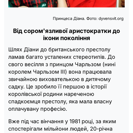
Принцеса Діана. Фото: dyvensvit.org
Від сором'язливої аристократки до
ікони покоління
Шлях Діани до британського престолу
ламав багато усталених стереотипів. До
свого весілля з принцом Чарльзом (нині
королем Чарльзом III) вона працювала
звичайною вихователькою в дитячому
садку. Це зробило її першою в історії
королівської родини нареченою
спадкоємця престолу, яка мала власну
оплачувану професію.
Вже під час вінчання у 1981 році, за яким
спостерігали мільйони людей, 20-річна