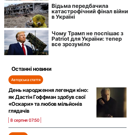
Останні новини
Авторська стаття
День народження легенди кіно:
як Дастін Гоффман здобув свої
«Оскари» та любов мільйонів
глядачів
8 серпня 07:50