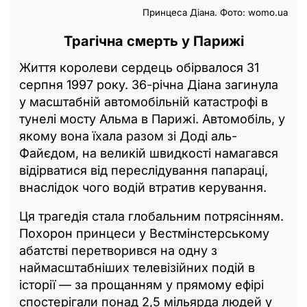
Принцеса Діана. Фото:
womo.ua
Трагічна смерть у Парижі
Життя королеви сердець обірвалося 31
серпня 1997 року. 36-річна Діана загинула
у масштабній автомобільній катастрофі в
тунелі мосту Альма в Парижі. Автомобіль, у
якому вона їхала разом зі Доді аль-
Файєдом, на великій швидкості намагався
відірватися від переслідування папараці,
внаслідок чого водій втратив керування.
Ця трагедія стала глобальним потрясінням.
Похорон принцеси у Вестмінстерському
абатстві перетворився на одну з
наймасштабніших телевізійних подій в
історії — за прощанням у прямому ефірі
спостерігали понад 2,5 мільярда людей у