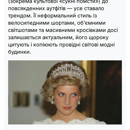
(зокрема культової «сукні помсти») до
повсякденних аутфітів — усе ставало
трендом. Її неформальний стиль із
велосипедними шортами, об'ємними
світшотами та масивними кросівками досі
залишається актуальним, його щороку
цитують і копіюють провідні світові модні
будинки.