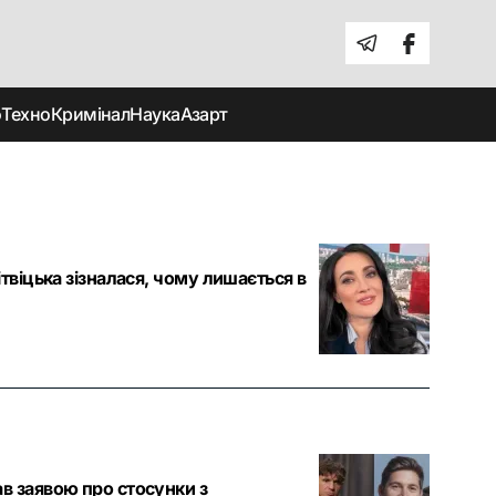
о
Техно
Кримінал
Наука
Азарт
твіцька зізналася, чому лишається в
в заявою про стосунки з