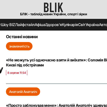
БЛІК - таблоїд новин України, спорт і зірки
т
Шоу BIZ
Лайфстайл
Афіша
Здоров'я
Кулінарія
Світ
Україна
Авт
Останні новини
знаменитість
«Не можуть усі одночасно взяти й виїхати»: Соломія Ві
Києві під обстрілами
у
8 серпня 11:54
Анатолій Анатоліч
«Просто заблокував мене»: Анатолій Анатоліч здивува