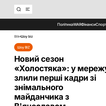
Політика
WAR
Фінанси
Спор
blik
шоу biz
Шоу BIZ
Новий сезон
«Холостяка»: у мереж
злили перші кадри зі
знімального
майданчика з