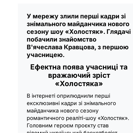
У мережу злили перші кадри зі
знімального майданчика нового
сезону шоу «Холостяк». Глядачі
побачили знайомство
В'ячеслава Кравцова, з першою
учасницею.
Ефектна поява учасниці та
вражаючий зріст
«Холостяка»
В інтернеті оприлюднили перші
ексклюзивні кадри зі знімального
майданчика нового сезону
романтичного реаліті-шоу «Холостяк».
Головним героєм проєкту став
відомий український баскетболіст