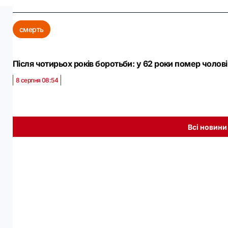
смерть
Після чотирьох років боротьби: у 62 роки помер чолов
8 серпня 08:54
Всі новини