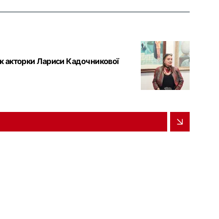
ік акторки Лариси Кадочникової