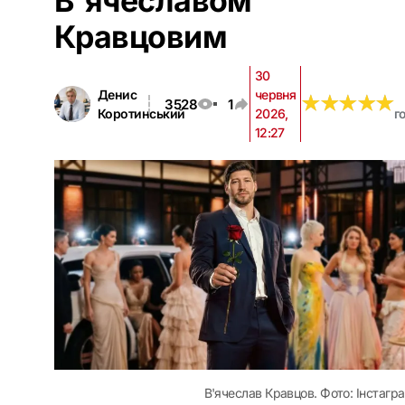
В'ячеславом
Кравцовим
30
Денис
червня
★
★
★
★
★
★
★
★
★
★
3528
1
Коротинський
2026,
г
12:27
В'ячеслав Кравцов. Фото: Інстагр