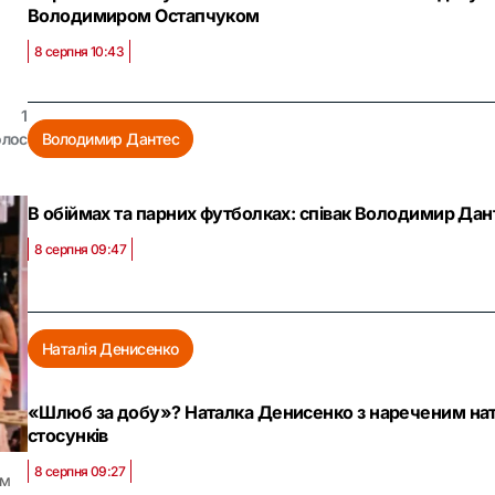
Володимиром Остапчуком
8 серпня 10:43
1
олос
Володимир Дантес
В обіймах та парних футболках: співак Володимир Дан
8 серпня 09:47
Наталія Денисенко
«Шлюб за добу»? Наталка Денисенко з нареченим нат
стосунків
8 серпня 09:27
ам