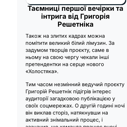
Таємниці першої вечірки та
інтрига від Григорія
Решетніка
Також на злитих кадрах можна
помітити великий білий лімузин. За
задумом творців проєкту, саме в
ньому на свою чергу чекали інші
претендентки на серце нового
«Холостяка».
Тим часом незмінний ведучий проєкту
Григорій Решетнік підігрів інтерес
аудиторії загадковою публікацією у
своїх соцмережах. О другій годині ночі
він виклав сторіз, натякнувши на
активний знімальний процес, і
зазначив, що команда працює вночі.