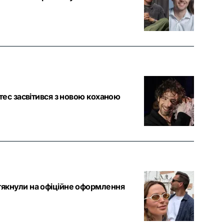
тес засвітився з новою коханою
якнули на офіційне оформлення