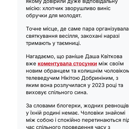
якому довірили дуже відповідальну
місію: хлопчик зворушливо виніс
обручки для молодят.
Точне місце, де саме пара організувала
святкування весілля, закохані наразі
тримають у таємниці.
Нагадаємо, що раніше Даша Квіткова
вже
коментувала стосунки
між своїм
новим обранцем та колишнім чоловіком
телеведучим Нікітою Добриніним, з
яким вона розлучилася у 2023 році та
виховує спільного сина.
За словами блогерки, жодних ревнощів
у їхній родині немає. Чоловіки знайомі
між собою і спокійно перетинаються пі
час спільного проведення часу з