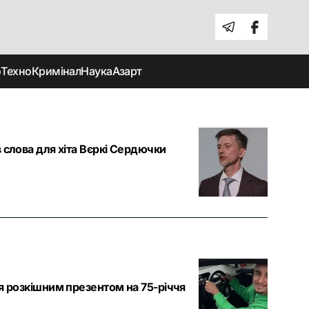
о
Техно
Кримінал
Наука
Азарт
 слова для хіта Вєркі Сердючки
я розкішним презентом на 75-річчя