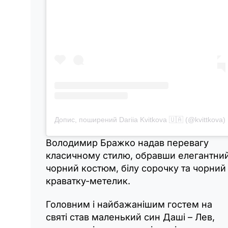
Допис, поширений Dariia Kvitkova 🇺🇦 (@kvittkova)
Володимир Бражко надав перевагу
класичному стилю, обравши елегантни
чорний костюм, білу сорочку та чорний
краватку-метелик.
Головним і найбажанішим гостем на
святі став маленький син Даші – Лев,