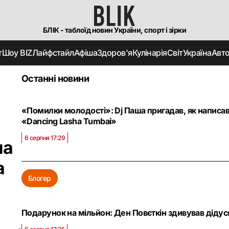
БЛІК - таблоїд новин України, спорт і зірки
т
Шоу BIZ
Лайфстайл
Афіша
Здоров'я
Кулінарія
Світ
Україна
Авт
Останні новини
«Помилки молодості»: Dj Паша пригадав, як написав
«Dancing Lasha Tumbai»
6 серпня 17:29
ла
а
Блогер
Подарунок на мільйон: Ден Повєткін здивував дідус