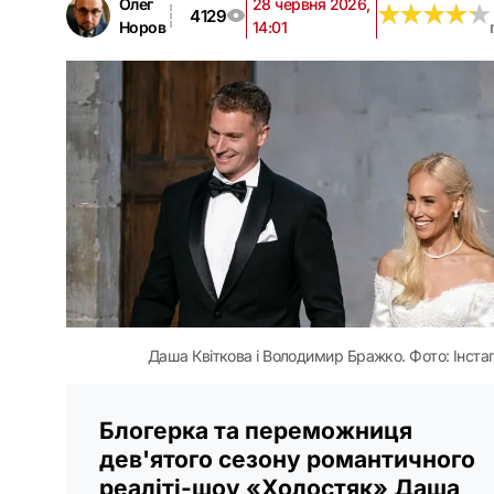
Олег
28 червня 2026,
★
★
★
★
★
★
★
★
★
★
4129
Норов
14:01
Даша Квіткова і Володимир Бражко. Фото: Інста
Блогерка та переможниця
дев'ятого сезону романтичного
реаліті-шоу «Холостяк» Даша