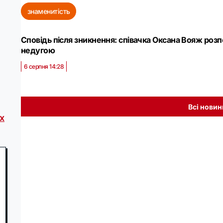
знаменитість
Сповідь після зникнення: співачка Оксана Вояж роз
недугою
6 серпня 14:28
Всі новин
х