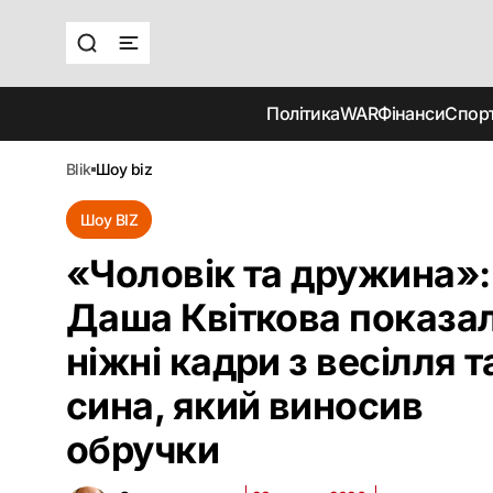
Політика
WAR
Фінанси
Спор
blik
шоу biz
Шоу BIZ
«Чоловік та дружина»:
Даша Квіткова показа
ніжні кадри з весілля т
сина, який виносив
обручки