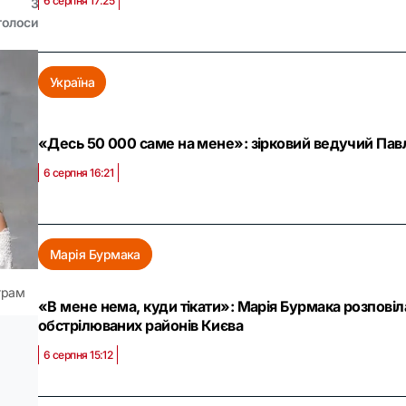
6 серпня 17:25
3
голоси
Україна
«Десь 50 000 саме на мене»: зірковий ведучий Павл
6 серпня 16:21
Марія Бурмака
грам
«В мене нема, куди тікати»: Марія Бурмака розповіл
обстрілюваних районів Києва
6 серпня 15:12