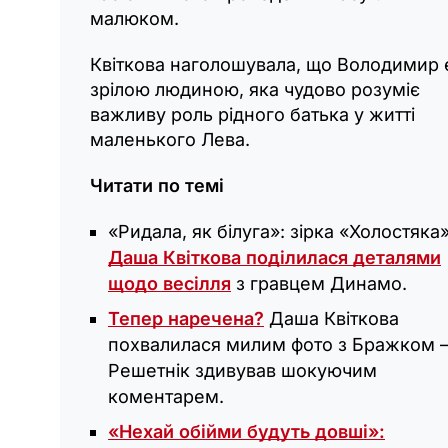
малюком.
Квіткова наголошувала, що Володимир 
зрілою людиною, яка чудово розуміє
важливу роль рідного батька у житті
маленького Лева.
Читати по темі
«‎Ридала, як білуга»: зірка «Холостяка‎
Даша Квіткова поділилася деталями
щодо весілля
з гравцем Динамо.
Тепер наречена?
Даша Квіткова
похвалилася милим фото з Бражком 
Решетнік здивував шокуючим
коментарем.
«Нехай обійми будуть довші»: