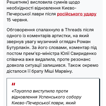
Решетняк) висловила сумнів щодо
необхідності відновлення Києво-
Печерської лаври після
російського удару
15 червня.
Обговорення спалахнуло в Threads після
одного із коментарів артистки, на який
звернув увагу музичний оглядач Роман
Бутурлакін. За його словами, коментар під
постом прем'єр-міністра Юлії Свириденко
співачка вже видалила, проте резонанс
довкола ситуації залишився. Також окремо
дісталося її брату Міші Марвіну.
«Tayanna виступила проти
відновлення Успенського собору
Києво-Печерської лаври, який