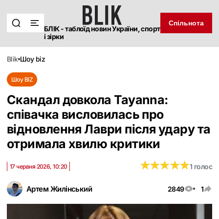
Спільнота
БЛІК - таблоїд новин України, спорт
і зірки
blik
шоу biz
Шоу BIZ
Скандал довкола Tayanna:
співачка висловилась про
відновлення Лаври після удару та
отримала хвилю критики
★
★
★
★
★
★
★
★
★
★
1 голос
17 червня 2026, 10:20
Артем Жилінський
2849
1