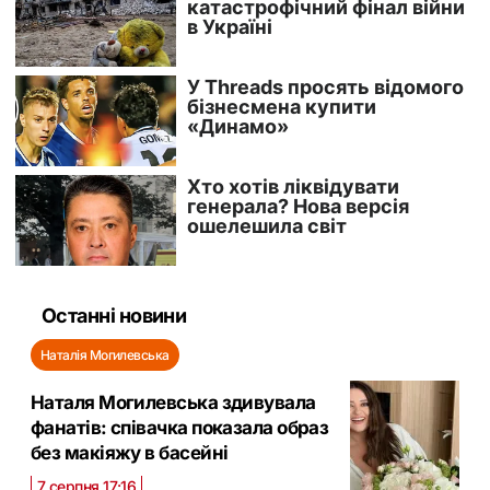
Останні новини
Наталія Могилевська
Наталя Могилевська здивувала
фанатів: співачка показала образ
без макіяжу в басейні
7 серпня 17:16