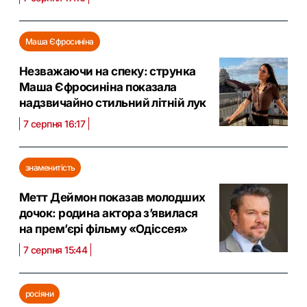
Маша Єфросиніна
Незважаючи на спеку: струнка
Маша Єфросиніна показала
надзвичайно стильний літній лук
7 серпня 16:17
знаменитість
Метт Деймон показав молодших
дочок: родина актора з’явилася
на прем’єрі фільму «Одіссея»
7 серпня 15:44
росіяни