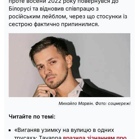
проте восени 2022 року повернувся до
Білорусі та відновив співпрацю з
російським лейблом, через що стосунки із
сестрою фактично припинилися.
Михайло Марвін. Фото: соцмережі
Читайте по темі:
«Виганяв узимку на вулицю в одних
трусах»: Tayanna
вразила зізнанням про