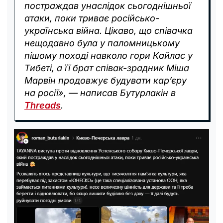
постраждав унаслідок сьогоднішньої
атаки, поки триває російсько-
українська війна. Цікаво, що співачка
нещодавно була у паломницькому
пішому поході навколо гори Кайлас у
Тибеті, а її брат співак-зрадник Міша
Марвін продовжує будувати карʼєру
на росії», — написав Бутурлакін в
Threads
.