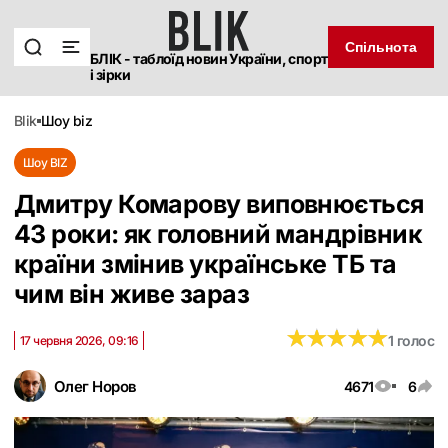
Спільнота
БЛІК - таблоїд новин України, спорт
і зірки
blik
шоу biz
Шоу BIZ
Дмитру Комарову виповнюється
43 роки: як головний мандрівник
країни змінив українське ТБ та
чим він живе зараз
★
★
★
★
★
★
★
★
★
★
1 голос
17 червня 2026, 09:16
Олег Норов
4671
6