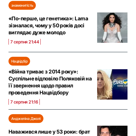
знаменитість
«По-перше, це генетика»: Lama
зізналася, чому у 50 років досі
виглядає дуже молодо
7 серпня 21:44
Нацвідбір
«Війна триває з 2014 року»:
Суспільне відповіло Поляковій на
її звернення щодо правил
проведення Нацвідбору
7 серпня 21:16
Анджеліна Джолі
Наважився лише у 53 роки: брат