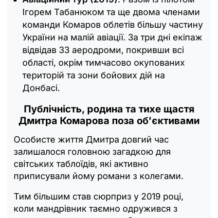
Ігорем Табанюком та ще двома членами
команди Комаров облетів більшу частину
України на малій авіації. За три дні екіпаж
відвідав 33 аеродроми, покривши всі
області, окрім тимчасово окупованих
територій та зони бойових дій на
Донбасі.
Публічність, родина та тихе щастя
Дмитра Комарова поза об'єктивами
Особисте життя Дмитра довгий час
залишалося головною загадкою для
світських таблоїдів, які активно
приписували йому романи з колегами.
Тим більшим став сюрприз у 2019 році,
коли мандрівник таємно одружився з