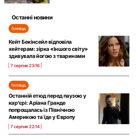
Останні новини
Голлівуд
Кейт Бекінсейл відповіла
хейтерам: зірка «Іншого світу»
здивувала йогою з тваринами
7 серпня 23:16
Голлівуд
Останній етюд перед паузою у
кар’єрі: Аріана Гранде
попрощалась із Північною
Америкою та їде у Європу
7 серпня 22:14