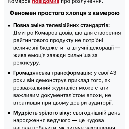
Комаров
повідомив
про розлучення.
Феномен простого хлопця з камерою
Повна зміна телевізійних стандартів:
Дмитро Комаров довів, що для створення
рейтингового продукту не потрібні
величезні бюджети та штучні декорації —
жива емоція завжди сильніша за
режисуру.
Громадянська трансформація:
у свої 43
роки він демонструє приклад того, як
розважальний журналіст може стати
важливим документалістом епохи, не
втративши при цьому довіри аудиторії.
Мудрість зрілого віку:
сьогоднішній день
народження ведучого — це чудова
нагода побачити, як дитяче захоплення