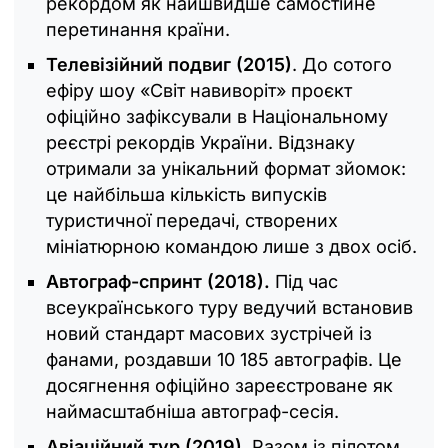
рекордом як найшвидше самостійне
перетинання країни.
Телевізійний подвиг (2015)
. До сотого
ефіру шоу «Світ навиворіт» проєкт
офіційно зафіксували в Національному
реєстрі рекордів України. Відзнаку
отримали за унікальний формат зйомок:
це найбільша кількість випусків
туристичної передачі, створених
мініатюрною командою лише з двох осіб.
Автограф-спринт (2018).
Під час
всеукраїнського туру ведучий встановив
новий стандарт масових зустрічей із
фанами, роздавши 10 185 автографів. Це
досягнення офіційно зареєстроване як
наймасштабніша автограф-сесія.
Авіаційний тур (2019)
. Разом із пілотом