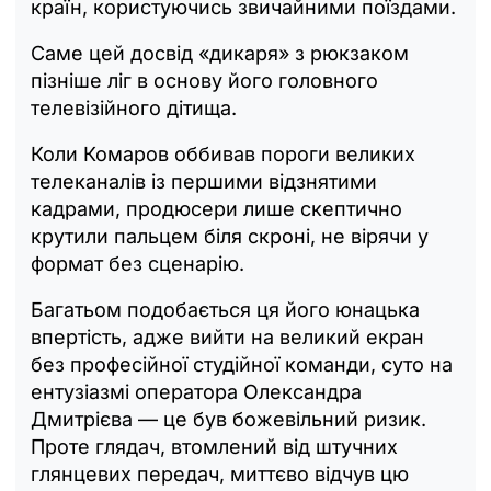
країн, користуючись звичайними поїздами.
Саме цей досвід «дикаря» з рюкзаком
пізніше ліг в основу його головного
телевізійного дітища.
Коли Комаров оббивав пороги великих
телеканалів із першими відзнятими
кадрами, продюсери лише скептично
крутили пальцем біля скроні, не вірячи у
формат без сценарію.
Багатьом подобається ця його юнацька
впертість, адже вийти на великий екран
без професійної студійної команди, суто на
ентузіазмі оператора Олександра
Дмитрієва — це був божевільний ризик.
Проте глядач, втомлений від штучних
глянцевих передач, миттєво відчув цю