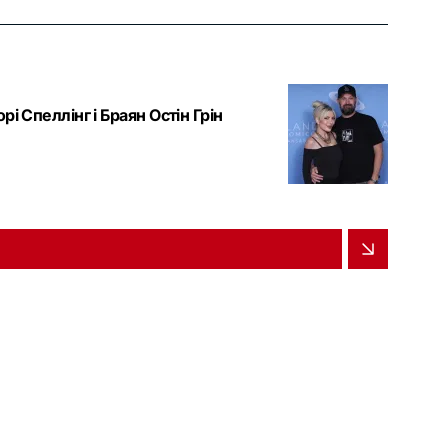
і Спеллінг і Браян Остін Грін