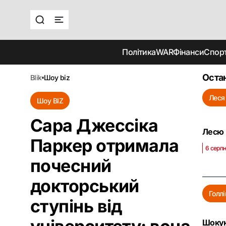
Політика
WAR
Фінанси
Спор
Остан
blik
шоу biz
Леся
Шоу BIZ
Сара Джессіка
Лесю 
Паркер отримала
6 серпн
почесний
докторський
Голлі
ступінь від
Шокую