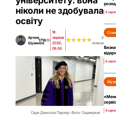
університету: вона
розл
ніколи не здобувала
6 серпн
освіту
16
Стил
Артем
червня
2
★
★
★
★
★
★
★
★
★
★
1716
Шумаков
2026,
голоси
Визна
09:36
відкр
6 серп
Музи
«Мене
сервіс
6 серпн
Сара Джессіка Паркер. Фото: Соцмережі