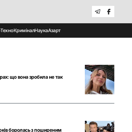
о
Техно
Кримінал
Наука
Азарт
рах: що вона зробила не так
оків боролась з поширеним