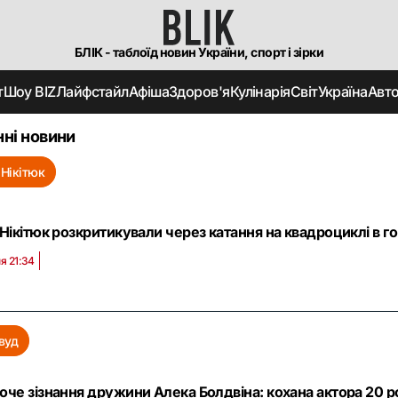
БЛІК - таблоїд новин України, спорт і зірки
т
Шоу BIZ
Лайфстайл
Афіша
Здоров'я
Кулінарія
Світ
Україна
Авт
ні новини
 Нікітюк
Нікітюк розкритикували через катання на квадроциклі в го
я 21:34
вуд
че зізнання дружини Алека Болдвіна: кохана актора 20 р