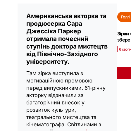
Американська акторка та
Голлі
продюсерка Сара
Джессіка Паркер
Зірки 
отримала почесний
збере
ступінь доктора мистецтв
6 серпн
від Північно-Західного
університету.
Там зірка виступила з
мотиваційною промовою
перед випускниками. 61-річну
акторку відзначили за
багаторічний внесок у
розвиток культури,
театрального мистецтва та
кінематографа. Світлинами з