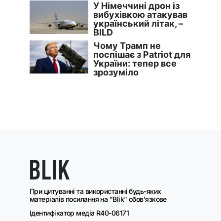
При цитуванні та використанні будь-яких
матеріалів посилання на "Blik" обов'язкове
Ідентифікатор медіа R40-06171