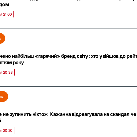
адом
я 21:00
ь
чено найбільш «гарячий» бренд світу: хто увійшов до рейти
иттям року
ня 20:38
ка
 не зупинить ніхто»: Кажанна відреагувала на скандал чер
і
я 20:20