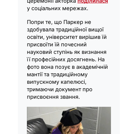
церемонії акторка
поділилася
у соціальних мережах.
Попри те, що Паркер не
здобувала традиційної вищої
освіти, університет вирішив їй
присвоїти їй почесний
науковий ступінь як визнання
її професійних досягнень. На
фото вона позує в академічній
мантії та традиційному
випускному капелюсі,
тримаючи документ про
присвоєння звання.