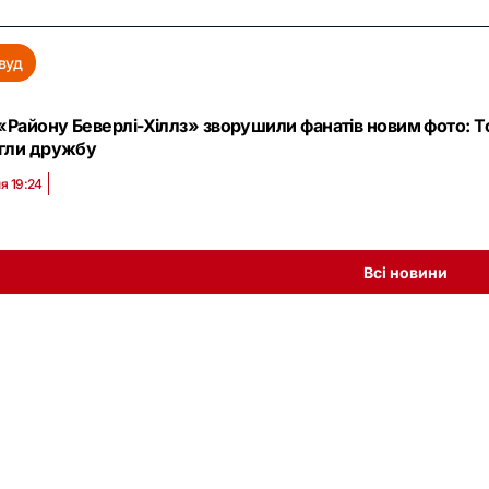
вуд
«Району Беверлі-Хіллз» зворушили фанатів новим фото: Тор
гли дружбу
я 19:24
Всі новини