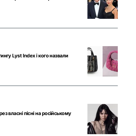
нгу Lyst Index і кого назвали
ез власні пісні на російському