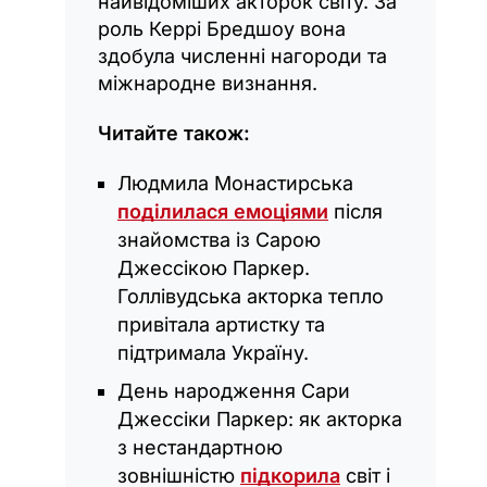
найвідоміших акторок світу. За
роль Керрі Бредшоу вона
здобула численні нагороди та
міжнародне визнання.
Читайте також:
Людмила Монастирська
поділилася емоціями
після
знайомства із Сарою
Джессікою Паркер.
Голлівудська акторка тепло
привітала артистку та
підтримала Україну.
День народження Сари
Джессіки Паркер: як акторка
з нестандартною
зовнішністю
підкорила
світ і