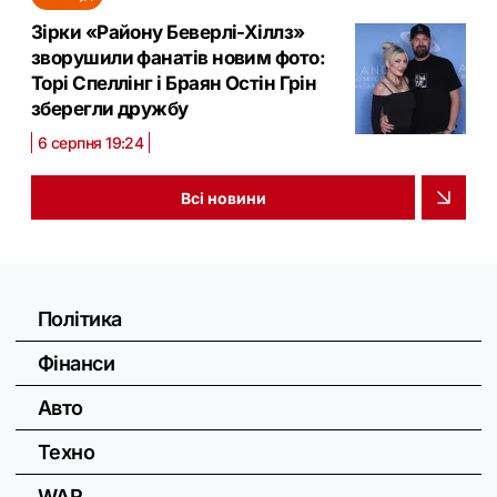
Зірки «Району Беверлі-Хіллз»
зворушили фанатів новим фото:
Торі Спеллінг і Браян Остін Грін
зберегли дружбу
6 серпня 19:24
Всі новини
Політика
Фінанси
Авто
Техно
WAR