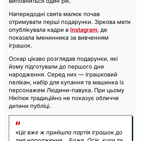
виповниться один рік.
Напередодні свята малюк почав
отримувати перші подарунки. Зіркова мати
опублікувала кадри в
Instagram
, де
показала іменинника за вивченням
іграшок.
Оскар цікаво розглядав подарунки, які
йому підготували до першого дня
народження. Серед них — іграшковий
пелікан, набір для купання та машинка із
персонажем Людини-павука. При цьому
Нікітюк традиційно не показує обличчя
дитини публіці.
«Це вже ж прийшла партія іграшок до
дня народження… Боже, Осік, куди ти