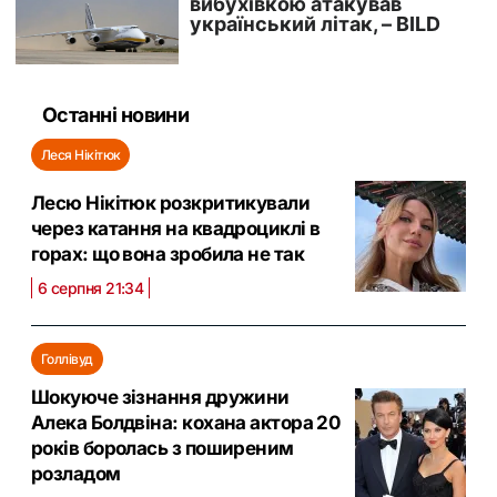
Останні новини
Леся Нікітюк
Лесю Нікітюк розкритикували
через катання на квадроциклі в
горах: що вона зробила не так
6 серпня 21:34
Голлівуд
Шокуюче зізнання дружини
Алека Болдвіна: кохана актора 20
років боролась з поширеним
розладом