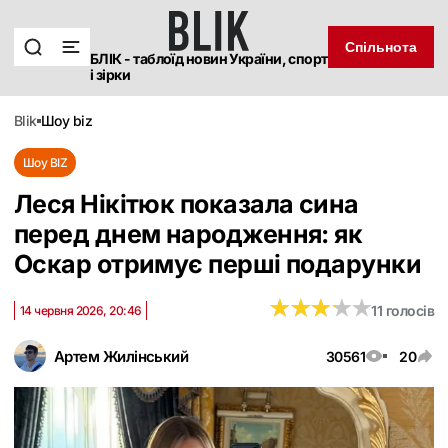
Спільнота
БЛІК - таблоїд новин України, спорт
і зірки
blik
шоу biz
Шоу BIZ
Леся Нікітюк показала сина
перед днем народження: як
Оскар отримує перші подарунки
★
★
★
★
★
★
★
★
★
★
11 голосів
14 червня 2026, 20:46
Артем Жилінський
30561
20