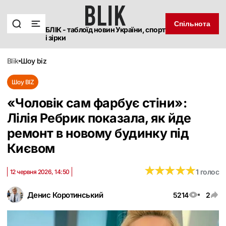
Спільнота
БЛІК - таблоїд новин України, спорт
і зірки
blik
шоу biz
Шоу BIZ
«Чоловік сам фарбує стіни»:
Лілія Ребрик показала, як йде
ремонт в новому будинку під
Києвом
★
★
★
★
★
★
★
★
★
★
1 голос
12 червня 2026, 14:50
Денис Коротинський
5214
2