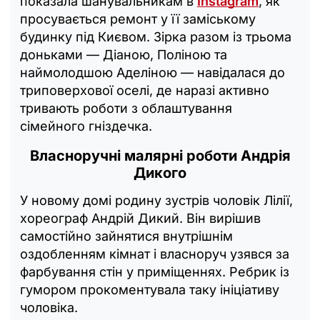
показала шанувальникам в
Instagram
, як
просувається ремонт у її заміському
будинку під Києвом. Зірка разом із трьома
доньками — Діаною, Поліною та
наймолодшою Аделіною — навідалася до
триповерхової оселі, де наразі активно
тривають роботи з облаштування
сімейного гніздечка.
Власноручні малярні роботи Андрія
Дикого
У новому домі родину зустрів чоловік Лілії,
хореограф Андрій Дикий. Він вирішив
самостійно зайнятися внутрішнім
оздобленням кімнат і власноруч узявся за
фарбування стін у приміщеннях. Ребрик із
гумором прокоментувала таку ініціативу
чоловіка.