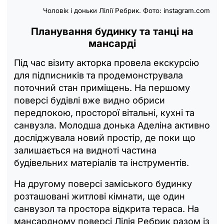
Чоловік і доньки Лілії Ребрик. Фото: instagram.com
Планування будинку та танці на
мансарді
Під час візиту акторка провела екскурсію
для підписників та продемонструвала
поточний стан приміщень. На першому
поверсі будівлі вже видно обриси
передпокою, просторої вітальні, кухні та
санвузла. Молодша донька Аделіна активно
досліджувала новий простір, де поки що
залишається на видноті частина
будівельних матеріалів та інструментів.
На другому поверсі заміського будинку
розташовані житлові кімнати, ще один
санвузол та простора відкрита тераса. На
мансардному поверсі Лілія Ребрик разом із