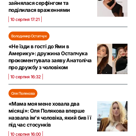
зайнялася серфінгом та
поділилася враженнями
10 серпня 17:21
Володимир Остапчук
«Не їзди в гості до Ями в
Америку»: дружина Остапчука
прокоментувала заяву Анатоліча
про дружбу з чоловіком
10 серпня 16:32
Оля Полякова
«Мама моя мене ховала два
місяці»: Оля Полякова вперше
назвала ім'я чоловіка, який бив її
під час стосунків
10 серпня 16:00