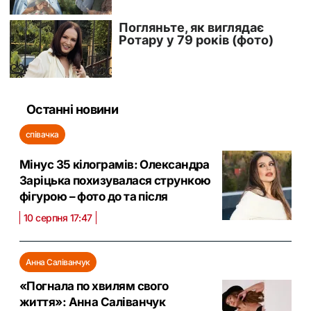
Останні новини
співачка
Мінус 35 кілограмів: Олександра
Заріцька похизувалася стрункою
фігурою – фото до та після
10 серпня 17:47
Анна Саліванчук
«Погнала по хвилям свого
життя»: Анна Саліванчук