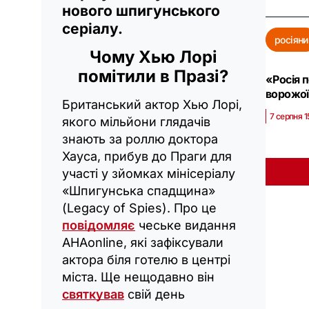
нового шпигунського
серіалу.
росіяни
Чому Хью Лорі
помітили в Празі?
«Росія 
ворожої
Британський актор Хью Лорі,
7 серпня 1
якого мільйони глядачів
знають за роллю доктора
Хауса, прибув до Праги для
участі у зйомках мінісеріалу
«Шпигунська спадщина»
(Legacy of Spies). Про це
повідомляє
чеське видання
AHAonline, які зафіксували
актора біля готелю в центрі
міста. Ще нещодавно він
святкував
свій день