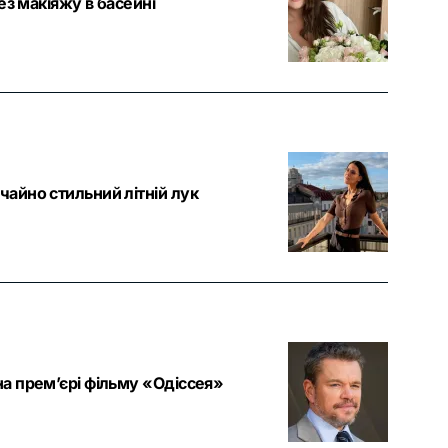
ез макіяжу в басейні
айно стильний літній лук
а прем’єрі фільму «Одіссея»