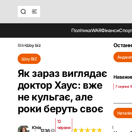
Політика
WAR
Фінанси
Спор
Останн
blik
шоу biz
Анджел
Шоу BIZ
Як зараз виглядає
Наважив
доктор Хаус: вже
7 серпня 
не кульгає, але
роки беруть своє
Наталі
12
Юлія
червня
1
★
★
★
★
★
★
★
★
★
★
1236