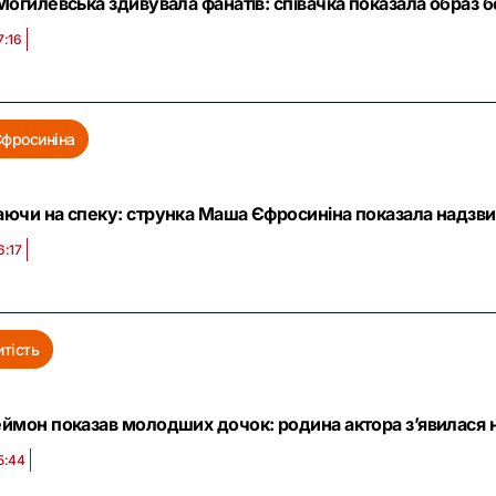
Могилевська здивувала фанатів: співачка показала образ б
7:16
фросиніна
ючи на спеку: струнка Маша Єфросиніна показала надзвич
6:17
тість
ймон показав молодших дочок: родина актора з’явилася н
5:44