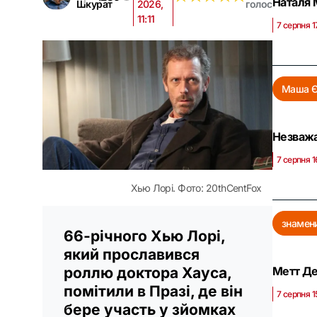
Наталя 
Шкурат
2026,
голос
11:11
7 серпня 1
Маша Є
Незважа
7 серпня 1
Хью Лорі. Фото: 20thCentFox
знамени
66-річного Хью Лорі,
який прославився
роллю доктора Хауса,
Метт Де
помітили в Празі, де він
7 серпня 1
бере участь у зйомках