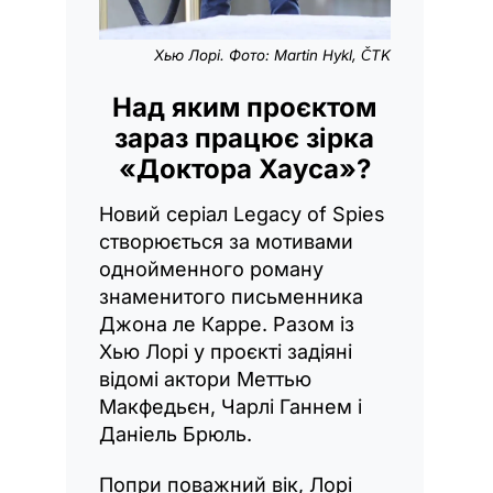
Хью Лорі. Фото: Martin Hykl, ČTK
Над яким проєктом
зараз працює зірка
«Доктора Хауса»?
Новий серіал Legacy of Spies
створюється за мотивами
однойменного роману
знаменитого письменника
Джона ле Карре. Разом із
Хью Лорі у проєкті задіяні
відомі актори Меттью
Макфедьєн, Чарлі Ганнем і
Даніель Брюль.
Попри поважний вік, Лорі