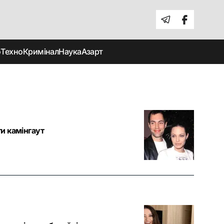
о
Техно
Кримінал
Наука
Азарт
и камінгаут