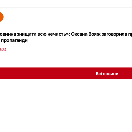
повинна знищити всю нечисть»: Оксана Вояж заговорила п
 пропаганди
5:24
Всі новини