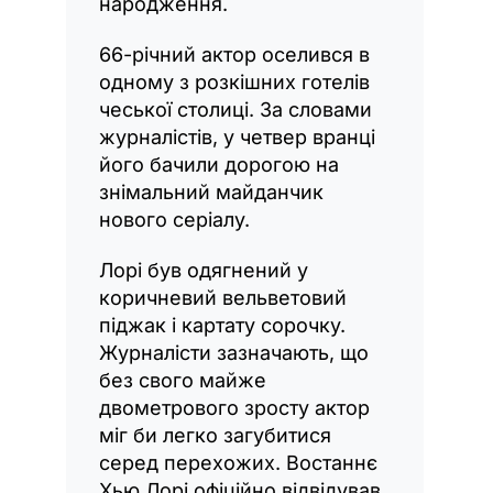
народження.
66-річний актор оселився в
одному з розкішних готелів
чеської столиці. За словами
журналістів, у четвер вранці
його бачили дорогою на
знімальний майданчик
нового серіалу.
Лорі був одягнений у
коричневий вельветовий
піджак і картату сорочку.
Журналісти зазначають, що
без свого майже
двометрового зросту актор
міг би легко загубитися
серед перехожих. Востаннє
Хью Лорі офіційно відвідував