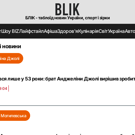
БЛІК - таблоїд новин України, спорт і зірки
т
Шоу BIZ
Лайфстайл
Афіша
Здоров'я
Кулінарія
Світ
Україна
Авт
і новини
іна Джолі
ся лише у 53 роки: брат Анджеліни Джолі вирішив зробит
19:04
я Могилевська