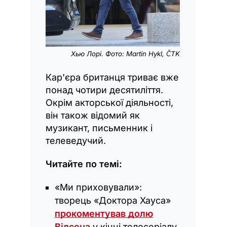
Хью Лорі. Фото: Martin Hykl, ČTK
Кар'єра британця триває вже
понад чотири десятиліття.
Окрім акторської діяльності,
він також відомий як
музикант, письменник і
телеведучий.
Читайте по темі:
«Ми приховували»:
творець «Доктора Хауса»
прокоментував долю
Вілсона
у кінці телесеріалу.