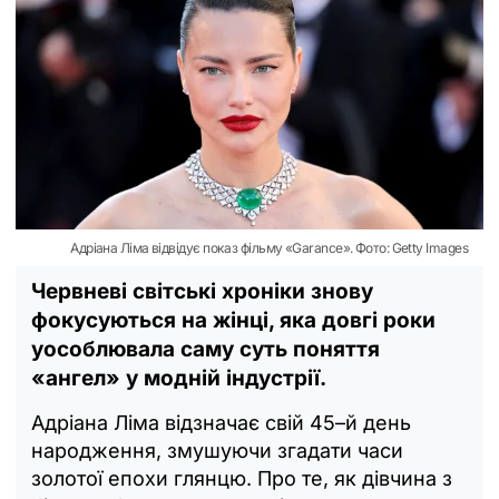
Адріана Ліма відвідує показ фільму «Garance». Фото: Getty Images
Червневі світські хроніки знову
фокусуються на жінці, яка довгі роки
уособлювала саму суть поняття
«ангел» у модній індустрії.
Адріана Ліма відзначає свій 45–й день
народження, змушуючи згадати часи
золотої епохи глянцю. Про те, як дівчина з