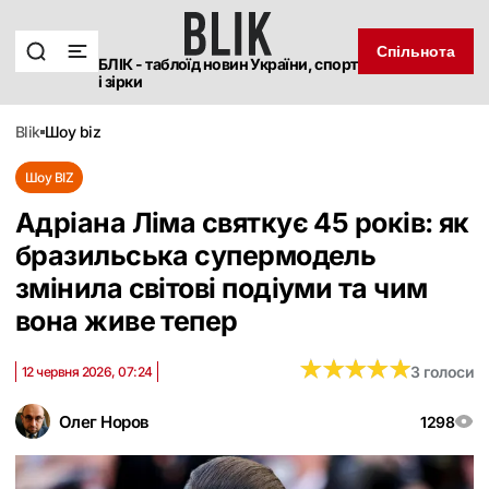
Спільнота
БЛІК - таблоїд новин України, спорт
і зірки
blik
шоу biz
Шоу BIZ
Адріана Ліма святкує 45 років: як
бразильська супермодель
змінила світові подіуми та чим
вона живе тепер
★
★
★
★
★
★
★
★
★
★
3 голоси
12 червня 2026, 07:24
Олег Норов
1298