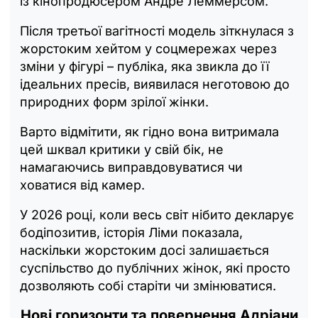
із кінопродюсером Андре Леммерсом.
Після третьої вагітності модель зіткнулася з
жорстоким хейтом у соцмережах через
зміни у фігурі – публіка, яка звикла до її
ідеальних пресів, виявилася неготовою до
природних форм зрілої жінки.
Варто відмітити, як гідно вона витримала
цей шквал критики у свій бік, не
намагаючись виправдовуватися чи
ховатися від камер.
У 2026 році, коли весь світ нібито декларує
бодіпозитив, історія Ліми показала,
наскільки жорстоким досі залишається
суспільство до публічних жінок, які просто
дозволяють собі старіти чи змінюватися.
Нові горизонти та повернення Адріани