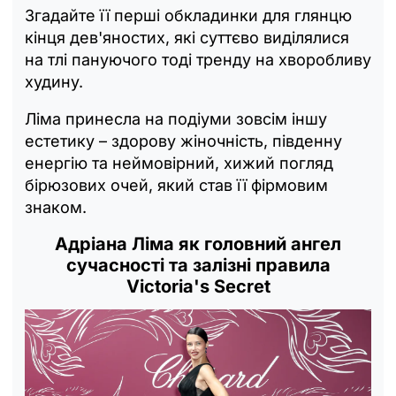
Згадайте її перші обкладинки для глянцю
кінця дев'яностих, які суттєво виділялися
на тлі пануючого тоді тренду на хворобливу
худину.
Ліма принесла на подіуми зовсім іншу
естетику – здорову жіночність, південну
енергію та неймовірний, хижий погляд
бірюзових очей, який став її фірмовим
знаком.
Адріана Ліма як головний ангел
сучасності та залізні правила
Victoria's Secret