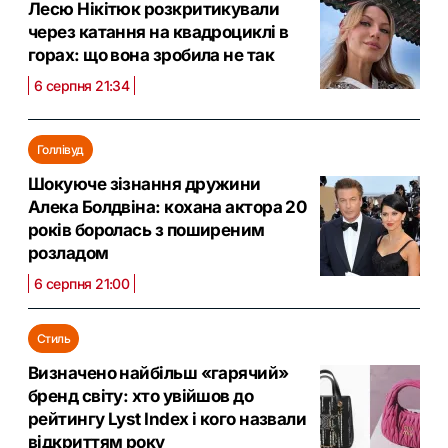
Лесю Нікітюк розкритикували
через катання на квадроциклі в
горах: що вона зробила не так
6 серпня 21:34
Голлівуд
Шокуюче зізнання дружини
Алека Болдвіна: кохана актора 20
років боролась з поширеним
розладом
6 серпня 21:00
Стиль
Визначено найбільш «гарячий»
бренд світу: хто увійшов до
рейтингу Lyst Index і кого назвали
відкриттям року