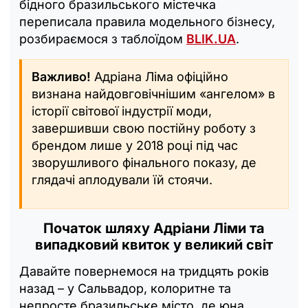
бідного бразильського містечка
переписала правила модельного бізнесу,
розбираємося з таблоїдом
BLIK.UA
.
Важливо!
Адріана Ліма офіційно
визнана найдовговічнішим «ангелом» в
історії світової індустрії моди,
завершивши свою постійну роботу з
брендом лише у 2018 році під час
зворушливого фінального показу, де
глядачі аплодували їй стоячи.
Початок шляху Адріани Ліми та
випадковий квиток у великий світ
Давайте повернемося на тридцять років
назад – у Сальвадор, колоритне та
непросте бразильське місто, де юна