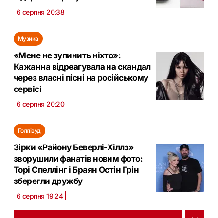
6 серпня 20:38
Музика
«Мене не зупинить ніхто»:
Кажанна відреагувала на скандал
через власні пісні на російському
сервісі
6 серпня 20:20
Голлівуд
Зірки «Району Беверлі-Хіллз»
зворушили фанатів новим фото:
Торі Спеллінг і Браян Остін Грін
зберегли дружбу
6 серпня 19:24