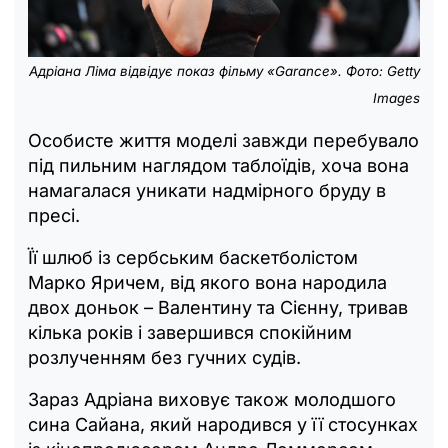
Адріана Ліма відвідує показ фільму «Garance».
Фото: Getty
Images
Особисте життя моделі завжди перебувало
під пильним наглядом таблоїдів, хоча вона
намагалася уникати надмірного бруду в
пресі.
Її шлюб із сербським баскетболістом
Марко Яричем, від якого вона народила
двох доньок – Валентину та Сієнну, тривав
кілька років і завершився спокійним
розлученням без гучних судів.
Зараз Адріана виховує також молодшого
сина Сайана, який народився у її стосунках