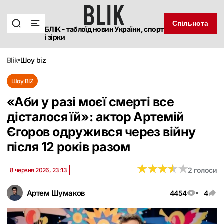
Спільнота
БЛІК - таблоїд новин України, спорт
і зірки
blik
шоу biz
Шоу BIZ
«Аби у разі моєї смерті все
дісталося їй»: актор Артемій
Єгоров одружився через війну
після 12 років разом
★
★
★
★
★
★
★
★
★
★
2 голоси
8 червня 2026, 23:13
Артем Шумаков
4454
4