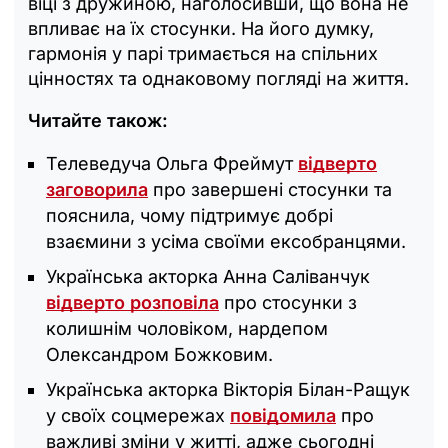
віці з дружиною, наголосивши, що вона не
впливає на їх стосунки. На його думку,
гармонія у парі тримається на спільних
цінностях та однаковому погляді на життя.
Читайте також:
Телеведуча Ольга Фреймут
відверто
заговорила
про завершені стосунки та
пояснила, чому підтримує добрі
взаємини з усіма своїми ексобранцями.
Українська акторка Анна Саліванчук
відверто розповіла
про стосунки з
колишнім чоловіком, нардепом
Олександром Божковим.
Українська акторка Вікторія Білан-Ращук
у своїх соцмережах
повідомила
про
важливі зміни у житті, адже сьогодні