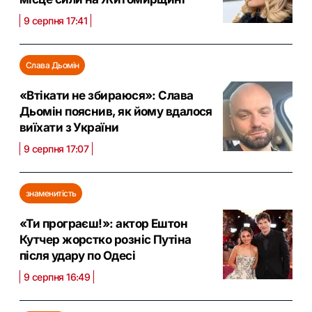
9 серпня 17:41
Слава Дьомін
«Втікати не збираюся»: Слава
Дьомін пояснив, як йому вдалося
виїхати з України
9 серпня 17:07
знаменитість
«Ти програєш!»: актор Ештон
Кутчер жорстко розніс Путіна
після удару по Одесі
9 серпня 16:49