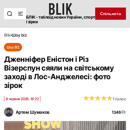
Спільнота
БЛІК - таблоїд новин України, спорт
і зірки
blik
шоу biz
Шоу BIZ
Дженніфер Еністон і Різ
Візерспун сяяли на світському
заході в Лос-Анджелесі: фото
зірок
★
★
★
★
★
★
★
★
★
★
1 голос
8 червня 2026, 18:22
Артем Шумаков
1346