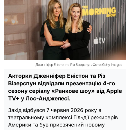
Дженніфер Еністон та Різ Візерспун. Фото: Getty Images
Акторки Дженніфер Еністон та Різ
Візерспун відвідали презентацію 4-го
сезону серіалу «Ранкове шоу» від Apple
TV+ у Лос-Анджелесі.
Захід відбувся 7 червня 2026 року в
театральному комплексі Гільдії режисерів
Америки та був присвячений новому