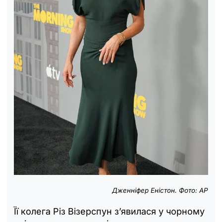
Дженніфер Еністон. Фото: АР
Її колега Різ Візерспун з’явилася у чорному