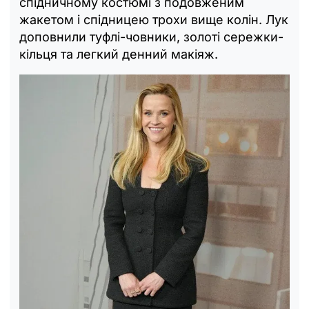
спідничному костюмі з подовженим
жакетом і спідницею трохи вище колін. Лук
доповнили туфлі-човники, золоті сережки-
кільця та легкий денний макіяж.