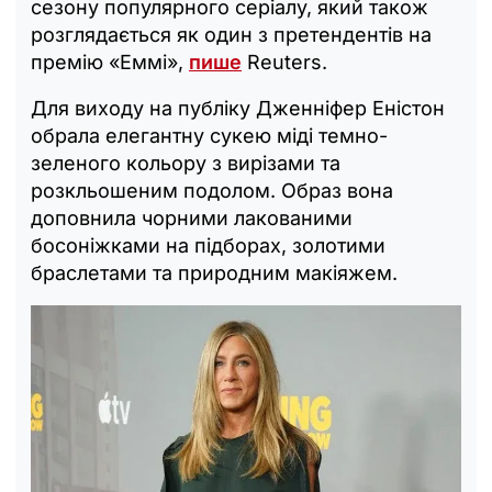
сезону популярного серіалу, який також
розглядається як один з претендентів на
премію «Еммі»,
пише
Reuters.
Для виходу на публіку Дженніфер Еністон
обрала елегантну сукею міді темно-
зеленого кольору з вирізами та
розкльошеним подолом. Образ вона
доповнила чорними лакованими
босоніжками на підборах, золотими
браслетами та природним макіяжем.