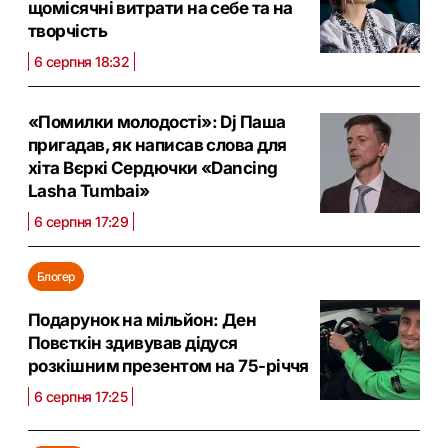
щомісячні витрати на себе та на
творчість
6 серпня 18:32
«Помилки молодості»: Dj Паша
пригадав, як написав слова для
хіта Вєркі Сердючки «Dancing
Lasha Tumbai»
6 серпня 17:29
Блогер
Подарунок на мільйон: Ден
Повєткін здивував дідуся
розкішним презентом на 75-річчя
6 серпня 17:25