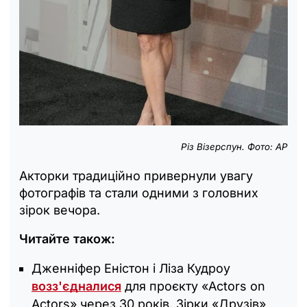
Різ Візерспун. Фото: АР
Акторки традиційно привернули увагу
фотографів та стали одними з головних
зірок вечора.
Читайте також:
Дженніфер Еністон і Ліза Кудроу
возз'єдналися
для проєкту «Actors on
Actors» через 30 років. Зірки «Друзів»