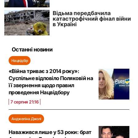
Останні новини
Нацвідбір
«Війна триває з 2014 року»:
Суспільне відповіло Поляковій на
її звернення щодо правил
проведення Нацвідбору
7 серпня 21:16
Анджеліна Джолі
Наважився лише у 53 роки: брат