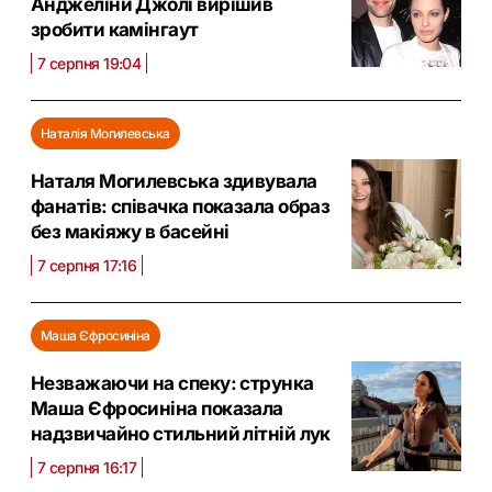
Анджеліни Джолі вирішив
зробити камінгаут
7 серпня 19:04
Наталія Могилевська
Наталя Могилевська здивувала
фанатів: співачка показала образ
без макіяжу в басейні
7 серпня 17:16
Маша Єфросиніна
Незважаючи на спеку: струнка
Маша Єфросиніна показала
надзвичайно стильний літній лук
7 серпня 16:17