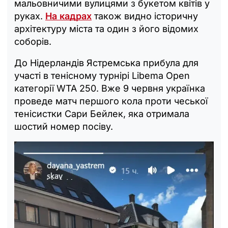
мальовничими вулицями з букетом квітів у
руках.
На кадрах
також видно історичну
архітектуру міста та один з його відомих
соборів.
До Нідерландів Ястремська прибула для
участі в тенісному турнірі Libema Open
категорії WTA 250. Вже 9 червня українка
проведе матч першого кола проти чеської
тенісистки Сари Бейлек, яка отримала
шостий номер посіву.