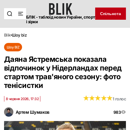
Спільнота
БЛІК - таблоїд новин України, спорт
і зірки
blik
шоу biz
Шоу BIZ
Даяна Ястремська показала
відпочинок у Нідерландах перед
стартом трав'яного сезону: фото
тенісистки
★
★
★
★
★
★
★
★
★
★
1 голос
8 червня 2026, 17:32
Артем Шумаков
983