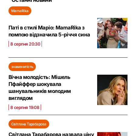
MamaRika
Паті в стилі Маріо: MamaRika з
помпою відзначила 5-річчя сина
8 серпня 20:30
знаменитість
Вічна молодість: Мішель
Пфайффер шокувала
шанувальників молодим
виглядом
8 серпня 19:08
Світлана Тарабарова
Світлана Тарабарова назвала ціну