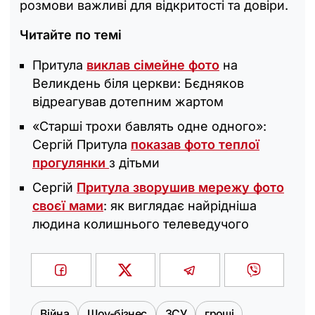
розмови важливі для відкритості та довіри.
Читайте по темі
Притула
виклав сімейне фото
на
Великдень біля церкви: Бєдняков
відреагував дотепним жартом
«Старші трохи бавлять одне одного»:
Сергій Притула
показав фото теплої
прогулянки
з дітьми
Сергій
Притула зворушив мережу фото
своєї мами
: як виглядає найрідніша
людина колишнього телеведучого
Війна
Шоу-бізнес
ЗСУ
гроші