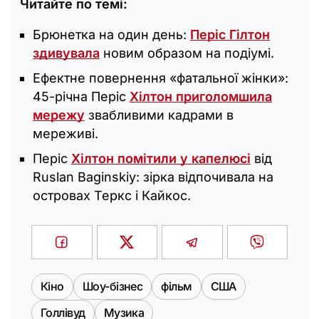
Читайте по темі:
Брюнетка на один день:
Періс Гілтон
здивувала
новим образом на подіумі.
Ефектне повернення «фатальної жінки»:
45-річна Періс
Хілтон приголомшила
мережу
звабливими кадрами в
мереживі.
Періс
Хілтон помітили у капелюсі
від
Ruslan Baginskiy: зірка відпочивала на
островах Теркс і Кайкос.
Кіно
Шоу-бізнес
фільм
США
Голлівуд
Музика