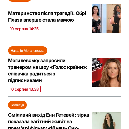
Материнство після трагедії: Обрі
Плаза вперше стала мамою
10 серпня 14:25
Наталія Могилевська
Могилевську запросили
тренером на шоу «Голос країни»:
співачка радиться з
підписниками
10 серпня 13:38
Голлівуд
Сміливий вихід Енн Гетевей: зірка
показала вагітний живіт на
прем'єрі фільму «Кінець Оук-