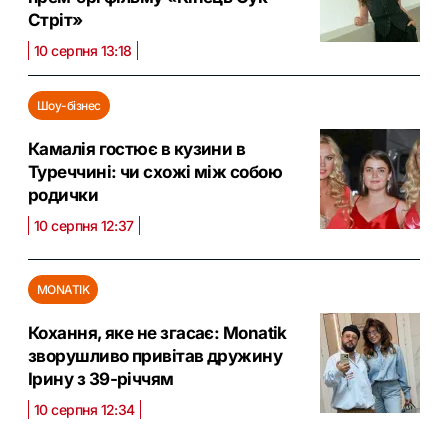
Стріт»
10 серпня 13:18
Шоу-бізнес
Камалія гостює в кузини в
Туреччині: чи схожі між собою
родички
10 серпня 12:37
MONATIK
Кохання, яке не згасає: Monatik
зворушливо привітав дружину
Ірину з 39-річчям
10 серпня 12:34