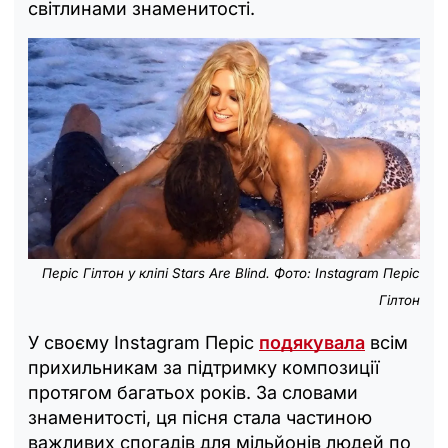
світлинами знаменитості.
Періс Гілтон у кліпі Stars Are Blind. Фото: Instagram Періс
Гілтон
У своєму Instagram Періс
подякувала
всім
прихильникам за підтримку композиції
протягом багатьох років. За словами
знаменитості, ця пісня стала частиною
важливих спогадів для мільйонів людей по