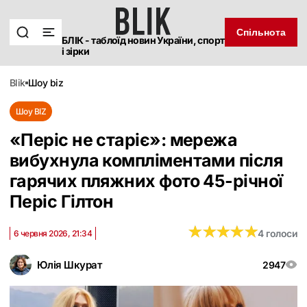
Спільнота
БЛІК - таблоїд новин України, спорт
і зірки
blik
шоу biz
Шоу BIZ
«Періс не старіє»: мережа
вибухнула компліментами після
гарячих пляжних фото 45-річної
Періс Гілтон
★
★
★
★
★
★
★
★
★
★
4 голоси
6 червня 2026, 21:34
Юлія Шкурат
2947