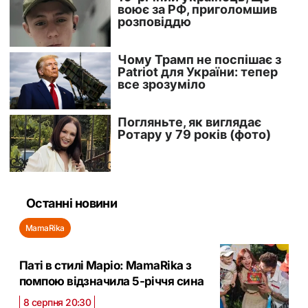
Останні новини
MamaRika
Паті в стилі Маріо: MamaRika з
помпою відзначила 5-річчя сина
8 серпня 20:30