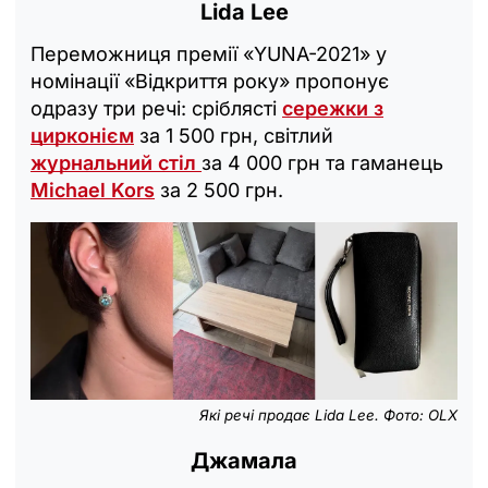
Lida Lee
Переможниця премії «YUNA-2021» у
номінації «Відкриття року» пропонує
одразу три речі: сріблясті
сережки з
цирконієм
за 1 500 грн, світлий
журнальний стіл
за 4 000 грн та гаманець
Michael Kors
за 2 500 грн.
Які речі продає Lida Lee. Фото: OLX
Джамала