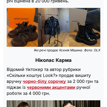
річ оцінена в 20 000 гривень.
Які речі продає Ксенія Мішина. Фото: OLX
Ніколас Карма
Відомий тіктокер та автор рубрики
«Скільки коштує Look?» продає вишиту
вручну
чорно-білу сорочку
за 2 000 грн та
піджак із
червоними акцентами
ручної
роботи за 4 000 грн.