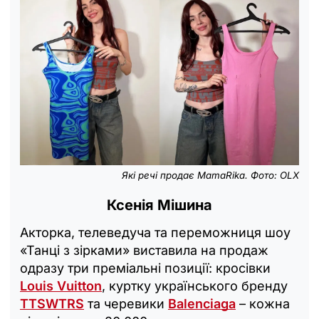
Які речі продає MamaRika. Фото: OLX
Ксенія Мішина
Акторка, телеведуча та переможниця шоу
«Танці з зірками» виставила на продаж
одразу три преміальні позиції: кросівки
Louis Vuitton
, куртку українського бренду
TTSWTRS
та черевики
Balenciaga
– кожна