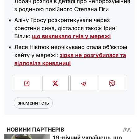
Лобач розповів деталі про непорозуміння
з родиною покійного Степана Гіги
Аліну Гросу розкритикували через
хрестини сина, дісталося також Ірині
Білик:
що викликало гнів у мережі
Леся Нікітюк неочікувано стала об’єктом
хейту у мережі:
зірка не розгубилася та
відповіла кривдниці
знаменитість