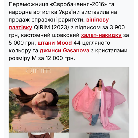
Переможниця «Євробачення-2016» та
народна артистка України виставила на
продаж справжні раритети:
вінілову
платівку
QIRIM (2023) з підписом за 3 900
грн, кастомний шовковий
халат-накидку
за
5 000 грн,
штани Mood
44 цегляного
кольору та
джинси Gasanova
з кристалами
розміру М за 12 000 грн.