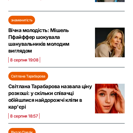
знаменитість
Вічна молодість: Мішель
Пфайффер шокувала
шанувальників молодим
виглядом
8 серпня 19:08
Світлана Тарабарова
Світлана Тарабарова назвала ціну
розкоші: у скільки співачці
обійшлися найдорожчі кліпи в
кар'єрі
8 серпня 18:57
Віктор Павлік