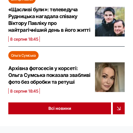
«Щасливі були»: телеведуча
Рудницька нагадала співаку
Віктору Павліку про
найтрагічніший день в його житті
8 серпня 18:45
Ольга Сумська
Архівна фотосесія у корсеті:
Ольга Сумська показала звабливі
фото без обробки та ретуші
8 серпня 18:45
Всі новини