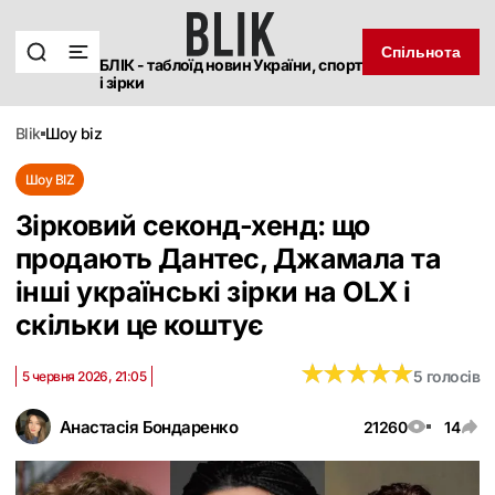
Спільнота
БЛІК - таблоїд новин України, спорт
і зірки
blik
шоу biz
Шоу BIZ
Зірковий секонд-хенд: що
продають Дантес, Джамала та
інші українські зірки на OLX і
скільки це коштує
★
★
★
★
★
★
★
★
★
★
5 голосів
5 червня 2026, 21:05
Анастасія Бондаренко
21260
14