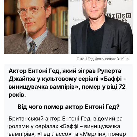
Ентоні Гед. Фото: колаж BLIK.ua
Актор Ентоні Гед, який зіграв Руперта
Джайлза у культовому серіалі «Баффі -
винищувачка вампірів», помер у віці 72
років.
Від чого помер актор Ентоні Гед?
Британський актор Ентоні Гед, відомий за
ролями у серіалах «Баффі – винищувачка
вампірів», «Тед Лассо» та «Мерлін», помер