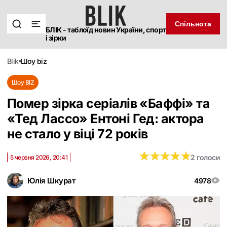
Спільнота
БЛІК - таблоїд новин України, спорт
і зірки
blik
шоу biz
Шоу BIZ
Помер зірка серіалів «Баффі» та
«Тед Лассо» Ентоні Гед: актора
не стало у віці 72 років
★
★
★
★
★
★
★
★
★
★
2 голоси
5 червня 2026, 20:41
Юлія Шкурат
4978