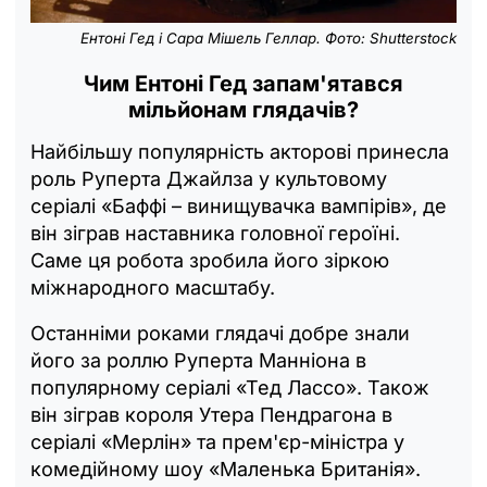
Ентоні Гед і Сара Мішель Геллар. Фото: Shutterstock
Чим Ентоні Гед запам'ятався
мільйонам глядачів?
Найбільшу популярність акторові принесла
роль Руперта Джайлза у культовому
серіалі «Баффі – винищувачка вампірів», де
він зіграв наставника головної героїні.
Саме ця робота зробила його зіркою
міжнародного масштабу.
Останніми роками глядачі добре знали
його за роллю Руперта Манніона в
популярному серіалі «Тед Лассо». Також
він зіграв короля Утера Пендрагона в
серіалі «Мерлін» та прем'єр-міністра у
комедійному шоу «Маленька Британія».