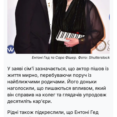
Ентоні Гед та Сара Фішер. Фото: Shutterstock
У заяві сім'ї зазначається, що актор пішов із
життя мирно, перебуваючи поруч із
найближчими родичами. Його доньки
наголосили, що пишаються впливом, який
він справив на колег та глядачів упродовж
десятиліть кар'єри.
Рідні також підкреслили, що Ентоні Гед