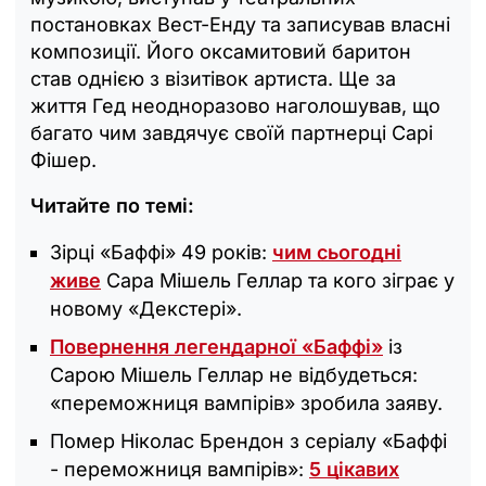
постановках Вест-Енду та записував власні
композиції. Його оксамитовий баритон
став однією з візитівок артиста. Ще за
життя Гед неодноразово наголошував, що
багато чим завдячує своїй партнерці Сарі
Фішер.
Читайте по темі:
Зірці «Баффі» 49 років:
чим сьогодні
живе
Сара Мішель Геллар та кого зіграє у
новому «Декстері».
Повернення легендарної «Баффі»
із
Сарою Мішель Геллар не відбудеться:
«переможниця вампірів» зробила заяву.
Помер Ніколас Брендон з серіалу «Баффі
- переможниця вампірів»:
5 цікавих