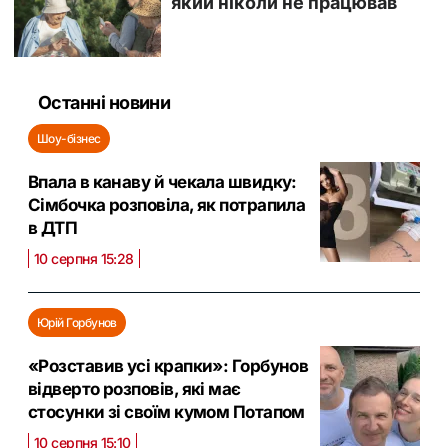
Останні новини
Шоу-бізнес
Впала в канаву й чекала швидку:
Сімбочка розповіла, як потрапила
в ДТП
10 серпня 15:28
Юрій Горбунов
«Розставив усі крапки»: Горбунов
відверто розповів, які має
стосунки зі своїм кумом Потапом
10 серпня 15:10