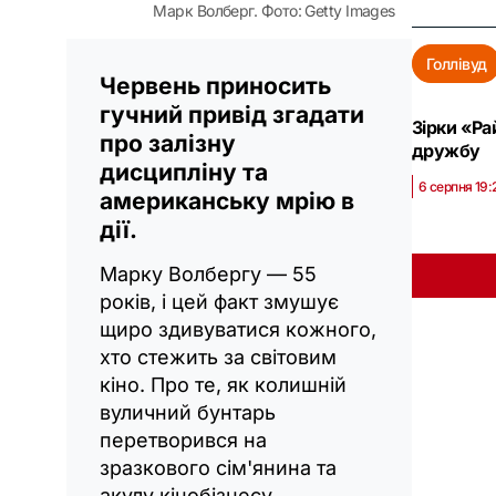
Марк Волберг. Фото: Getty Images
Голлівуд
Червень приносить
гучний привід згадати
Зірки «Ра
про залізну
дружбу
дисципліну та
6 серпня 19:
американську мрію в
дії.
Марку Волбергу — 55
років, і цей факт змушує
щиро здивуватися кожного,
хто стежить за світовим
кіно. Про те, як колишній
вуличний бунтарь
перетворився на
зразкового сім'янина та
акулу кінобізнесу,