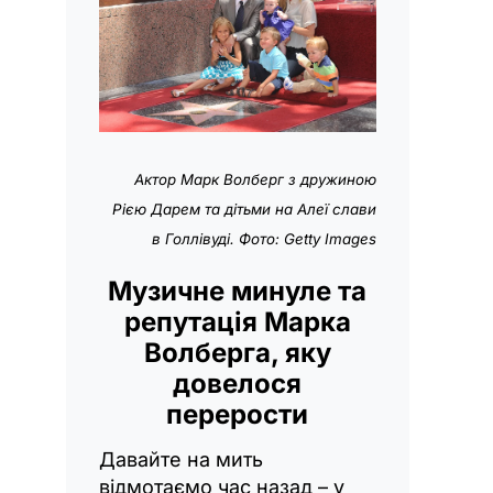
Актор Марк Волберг з дружиною
Рією Дарем та дітьми на Алеї слави
в Голлівуді. Фото: Getty Images
Музичне минуле та
репутація Марка
Волберга, яку
довелося
перерости
Давайте на мить
відмотаємо час назад – у