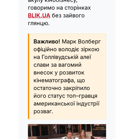
говоримо на сторінках
BLIK.UA
без зайвого
глянцю.
Важливо!
Марк Волберг
офіційно володіє зіркою
на Голлівудській алеї
слави за вагомий
внесок у розвиток
кінематографа, що
остаточно закріпило
його статус топ–гравця
американської індустрії
розваг.