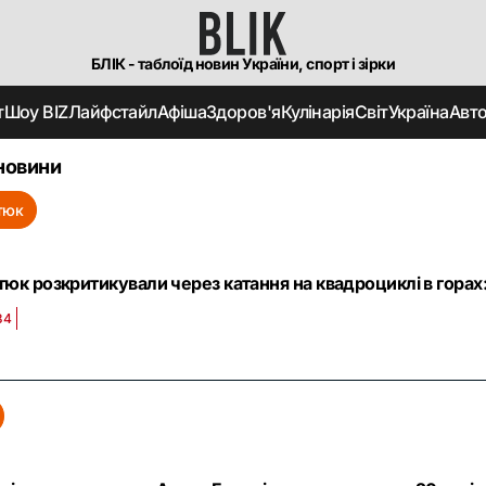
БЛІК - таблоїд новин України, спорт і зірки
т
Шоу BIZ
Лайфстайл
Афіша
Здоров'я
Кулінарія
Світ
Україна
Авт
новини
ітюк
тюк розкритикували через катання на квадроциклі в горах:
34