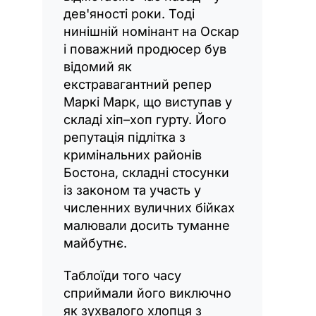
дев'яності роки. Тоді
нинішній номінант на Оскар
і поважний продюсер був
відомий як
екстравагантний репер
Маркі Марк, що виступав у
складі хіп–хоп гурту. Його
репутація підлітка з
кримінальних районів
Бостона, складні стосунки
із законом та участь у
численних вуличних бійках
малювали досить туманне
майбутнє.
Таблоїди того часу
сприймали його виключно
як зухвалого хлопця з