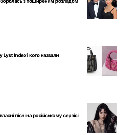
в боролась з поширеним розладом
Lyst Index і кого назвали
асні пісні на російському сервісі