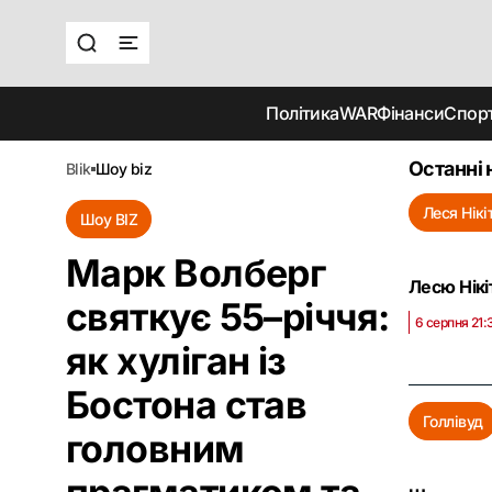
Політика
WAR
Фінанси
Спор
Останні 
blik
шоу biz
Леся Нік
Шоу BIZ
Марк Волберг
Лесю Нікі
святкує 55–річчя:
6 серпня 21:
як хуліган із
Бостона став
Голлівуд
головним