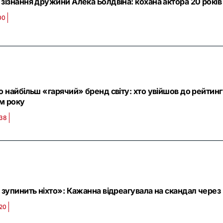
ізнання дружини Алека Болдвіна: кохана актора 20 рокі
00
 найбільш «гарячий» бренд світу: хто увійшов до рейтингу 
м року
:38
зупинить ніхто»: Кажанна відреагувала на скандал через вл
:20