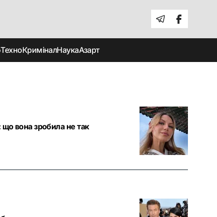
о
Техно
Кримінал
Наука
Азарт
 що вона зробила не так