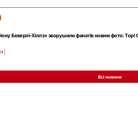
йону Беверлі-Хіллз» зворушили фанатів новим фото: Торі Сп
24
Всі новини