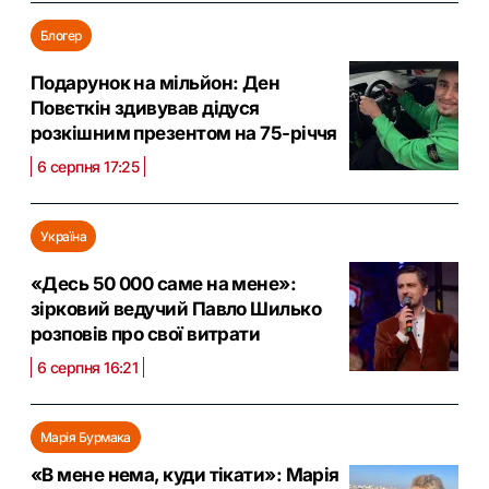
Блогер
Подарунок на мільйон: Ден
Повєткін здивував дідуся
розкішним презентом на 75-річчя
6 серпня 17:25
Україна
«Десь 50 000 саме на мене»:
зірковий ведучий Павло Шилько
розповів про свої витрати
6 серпня 16:21
Марія Бурмака
«В мене нема, куди тікати»: Марія