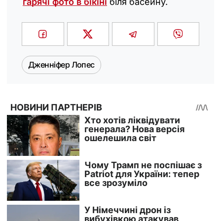
гарячі фото в бікіні
біля басейну.
Дженніфер Лопес