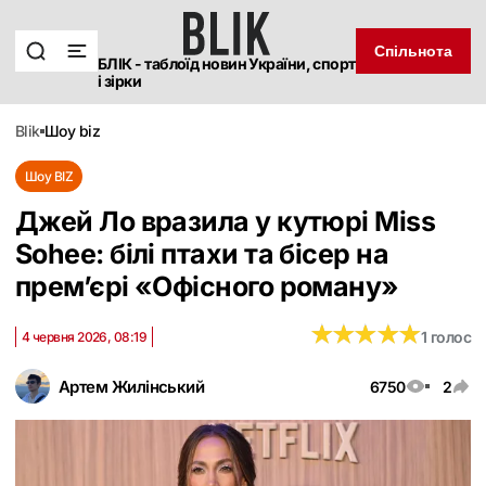
Спільнота
БЛІК - таблоїд новин України, спорт
і зірки
blik
шоу biz
Шоу BIZ
Джей Ло вразила у кутюрі Miss
Sohee: білі птахи та бісер на
прем’єрі «Офісного роману»
★
★
★
★
★
★
★
★
★
★
1 голос
4 червня 2026, 08:19
Артем Жилінський
6750
2