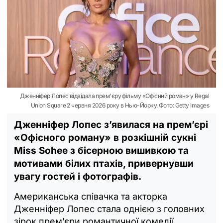
Дженніфер Лопес відвідала прем'єру фільму «Офісний роман» у Regal
Union Square 2 червня 2026 року в Нью-Йорку. Фото: Getty Images
Дженніфер Лопес з’явилася на прем’єрі
«Офісного роману» в розкішній сукні
Miss Sohee з бісерною вишивкою та
мотивами білих птахів, привернувши
увагу гостей і фотографів.
Американська співачка та акторка
Дженніфер Лопес стала однією з головних
зірок прем’єри романтичної комедії