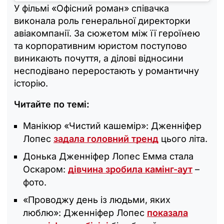
У фільмі «Офісний роман» співачка
виконала роль генеральної директорки
авіакомпанії. За сюжетом між її героїнею
та корпоративним юристом поступово
виникають почуття, а ділові відносини
несподівано переростають у романтичну
історію.
Читайте по темі:
Манікюр «Чистий кашемір»: Дженніфер
Лопес
задала головний тренд
цього літа.
Донька Дженніфер Лопес Емма стала
Оскаром:
дівчина зробила камінг-аут
–
фото.
«Проводжу день із людьми, яких
люблю»: Дженніфер Лопес
показала