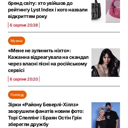
бренд світу: хто увійшов до
рейтингу Lyst Index і кого назвали
відкриттям року
6 серпня 20:38
Музика
«Мене не зупинить ніхто»:
Кажанна відреагувала на скандал
через власні пісні на російському
сервісі
6 серпня 20:20
Голлівуд
Зірки «Району Беверлі-Хіллз»
зворушили фанатів новим фото:
Торі Спеллінг і Браян Остін Грін
зберегли дружбу