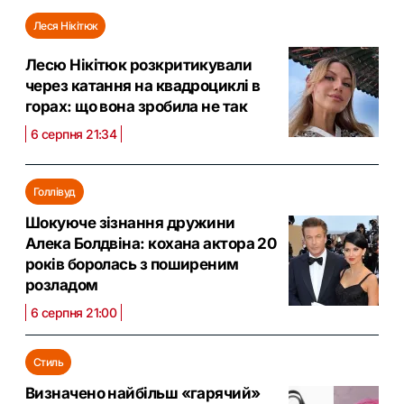
Леся Нікітюк
Лесю Нікітюк розкритикували
через катання на квадроциклі в
горах: що вона зробила не так
6 серпня 21:34
Голлівуд
Шокуюче зізнання дружини
Алека Болдвіна: кохана актора 20
років боролась з поширеним
розладом
6 серпня 21:00
Стиль
Визначено найбільш «гарячий»