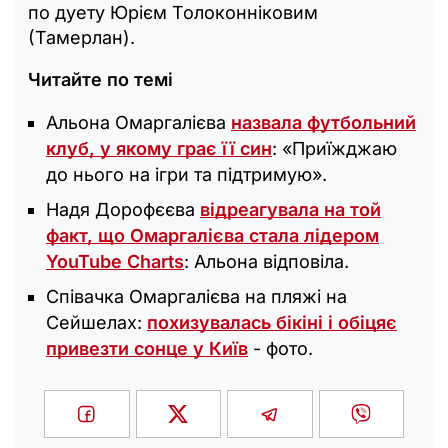
по дуету Юрієм Толоконніковим
(Тамерлан).
Читайте по темі
Альона Омаргалієва
назвала футбольний
клуб, у якому грає її син
: «П‎риїжджаю
до нього на ігри та підтримую».
Надя Дорофєєва
відреагувала на той
факт, що Омаргалієва стала лідером
YouTube Charts
: Альона відповіла.
Співачка Омаргалієва на пляжі на
Сейшелах:
похизувалась бікіні і обіцяє
привезти сонце у Київ
- фото.