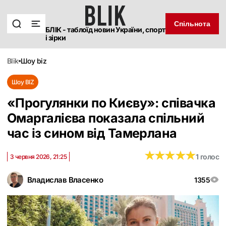
Спільнота
БЛІК - таблоїд новин України, спорт
і зірки
blik
шоу biz
Шоу BIZ
«Прогулянки по Києву»: співачка
Омаргалієва показала спільний
час із сином від Тамерлана
★
★
★
★
★
★
★
★
★
★
1 голос
3 червня 2026, 21:25
Владислав Власенко
1355