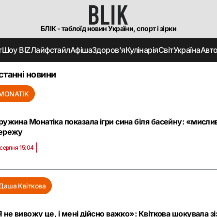
БЛІК - таблоїд новин України, спорт і зірки
т
Шоу BIZ
Лайфстайл
Афіша
Здоров'я
Кулінарія
Світ
Україна
Авт
станні новини
MONATIK
ужина Монатіка показала ігри сина біля басейну: «мислив
ережу
 серпня 15:04
Даша Квіткова
 не вивожу це, і мені дійсно важко»: Квіткова шокувала з