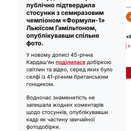
публічно підтвердила
стосунки з семиразовим
чемпіоном «Формули-1»
Льюїсом Гамільтоном,
опублікувавши спільне
«Б
фото.
9
У новому дописі 45-річна
Кардаш'ян
поділилася
добіркою
світлин та відео, серед яких було
селфі із 41-річним британським
гонщиком.
Водночас знаменитість не
залишала жодних коментарів
щодо стосунків, опублікувавши
кадр як частину звичайної
фотодобірки.