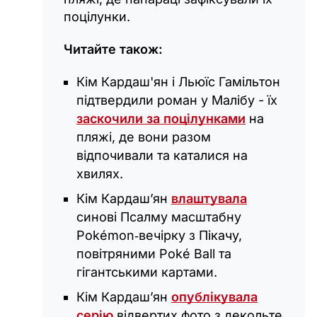
поцілунки.
Читайте також:
Кім Кардаш'ян і Льюїс Гамільтон
підтвердили роман у Малібу - їх
заскочили за поцілунками
на
пляжі, де вони разом
відпочивали та каталися на
хвилях.
Кім Кардаш’ян
влаштувала
синові Псалму масштабну
Pokémon‑вечірку з Пікачу,
повітряними Poké Ball та
гігантськими картами.
Кім Кардаш’ян
опублікувала
серію
відвертих фото з декольте