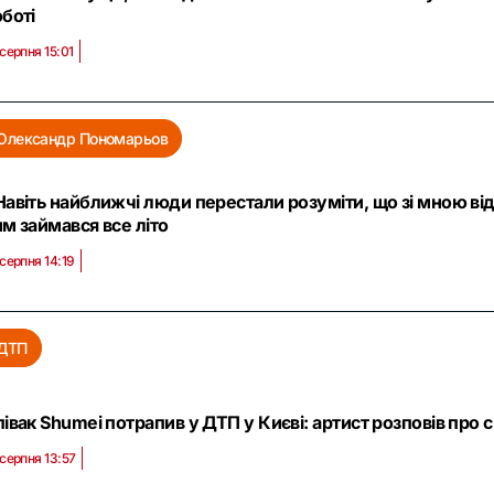
боті
 серпня 15:01
Олександр Пономарьов
авіть найближчі люди перестали розуміти, що зі мною ві
м займався все літо
 серпня 14:19
ДТП
івак Shumei потрапив у ДТП у Києві: артист розповів про с
 серпня 13:57