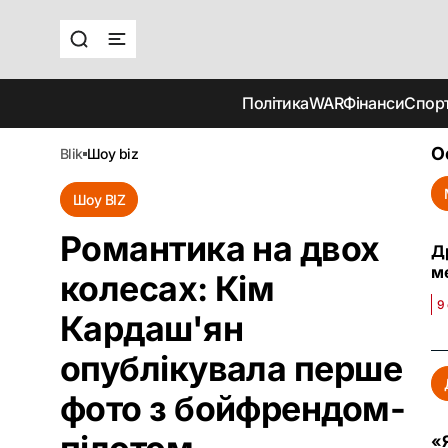
Політика
WAR
Фінанси
Спор
О
blik
шоу biz
Шоу BIZ
Романтика на двох
Др
м
колесах: Кім
9
Кардаш'ян
опублікувала перше
фото з бойфрендом-
«Я