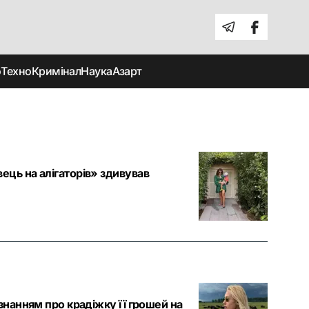
о
Техно
Кримінал
Наука
Азарт
ець на алігаторів» здивував
ізнанням про крадіжку її грошей на