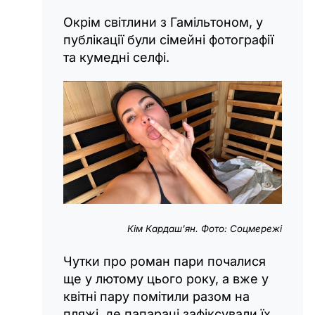
Окрім світлини з Гамільтоном, у
публікації були сімейні фотографії
та кумедні селфі.
Кім Кардаш'ян. Фото: Соцмережі
Чутки про роман пари почалися
ще у лютому цього року, а вже у
квітні пару помітили разом на
пляжі, де папараці зафіксували їх