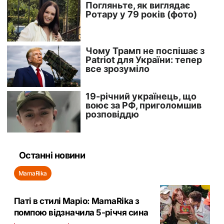
Останні новини
MamaRika
Паті в стилі Маріо: MamaRika з
помпою відзначила 5-річчя сина