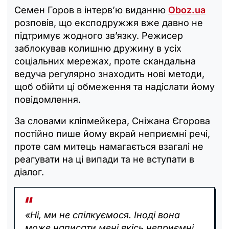
Семен Горов в інтерв’ю виданню
Oboz.ua
розповів, що експодружжя вже давно не
підтримує жодного зв’язку. Режисер
заблокував колишню дружину в усіх
соціальних мережах, проте скандальна
ведуча регулярно знаходить нові методи,
щоб обійти ці обмеження та надіслати йому
повідомлення.
За словами кліпмейкера, Сніжана Єгорова
постійно пише йому вкрай неприємні речі,
проте сам митець намагається взагалі не
реагувати на ці випади та не вступати в
діалог.
«Ні, ми не спілкуємося. Іноді вона
може написати мені якісь неприємні