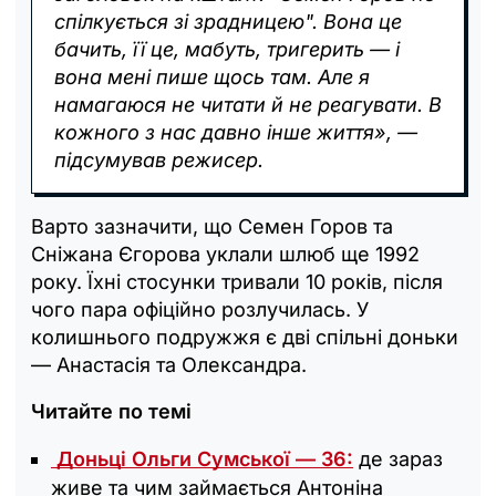
спілкується зі зрадницею". Вона це
бачить, її це, мабуть, тригерить — і
вона мені пише щось там. Але я
намагаюся не читати й не реагувати. В
кожного з нас давно інше життя», —
підсумував режисер.
Варто зазначити, що Семен Горов та
Сніжана Єгорова уклали шлюб ще 1992
року. Їхні стосунки тривали 10 років, після
чого пара офіційно розлучилась. У
колишнього подружжя є дві спільні доньки
— Анастасія та Олександра.
Читайте по темі
Доньці Ольги Сумської — 36:
де зараз
живе та чим займається Антоніна