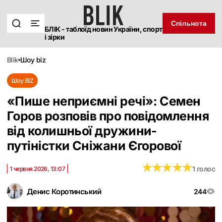
Спільнота
БЛІК - таблоїд новин України, спорт
і зірки
blik
шоу biz
Шоу BIZ
«Пише неприємні речі»: Семен
Горов розповів про повідомлення
від колишньої дружини-
путіністки Сніжани Єгорової
★
★
★
★
★
★
★
★
★
★
1 голос
1 червня 2026, 13:07
Денис Коротинський
244