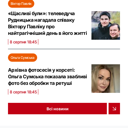
Віктор Павлік
«Щасливі були»: телеведуча
Рудницька нагадала співаку
Віктору Павліку про
найтрагічніший день в його житті
8 серпня 18:45
Ольга Сумська
Архівна фотосесія у корсеті:
Ольга Сумська показала звабливі
фото без обробки та ретуші
8 серпня 18:45
Всі новини