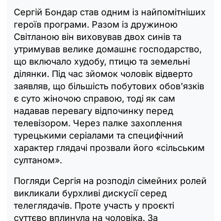
Сергій Бондар став одним із найпомітніших
героїв програми. Разом із дружиною
Світланою він виховував двох синів та
утримував велике домашнє господарство,
що включало худобу, птицю та земельні
ділянки. Під час зйомок чоловік відверто
заявляв, що більшість побутових обов'язків
є суто жіночою справою, тоді як сам
надавав перевагу відпочинку перед
телевізором. Через палке захоплення
турецькими серіалами та специфічний
характер глядачі прозвали його «сільським
султаном».
Погляди Сергія на розподіл сімейних ролей
викликали бурхливі дискусії серед
телеглядачів. Проте участь у проєкті
суттєво вплинула на чоловіка. За