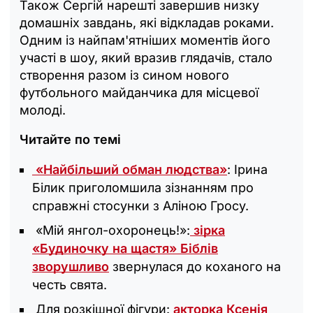
Також Сергій нарешті завершив низку
домашніх завдань, які відкладав роками.
Одним із найпам'ятніших моментів його
участі в шоу, який вразив глядачів, стало
створення разом із сином нового
футбольного майданчика для місцевої
молоді.
Читайте по темі
«Найбільший обман людства»
: Ірина
Білик приголомшила зізнанням про
справжні стосунки з Аліною Гросу.
«Мій янгол-охоронець!»:
зірка
«Будиночку на щастя‎» Біблів
зворушливо
звернулася до коханого на
честь свята.
Для розкішної фігури:
акторка Ксенія