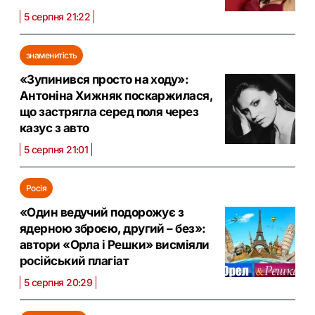
5 серпня 21:22
знаменитість
«Зупинився просто на ходу»:
Антоніна Хижняк поскаржилася,
що застрягла серед поля через
казус з авто
5 серпня 21:01
Росія
«Один ведучий подорожує з
ядерною зброєю, другий – без»:
автори «Орла і Решки» висміяли
російський плагіат
5 серпня 20:29