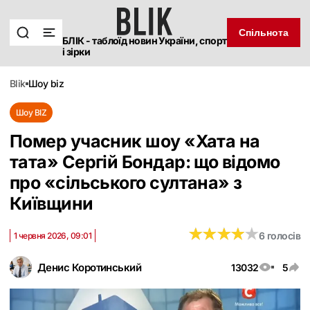
Спільнота
БЛІК - таблоїд новин України, спорт
і зірки
blik
шоу biz
Шоу BIZ
Помер учасник шоу «Хата на
тата» Сергій Бондар: що відомо
про «сільського султана» з
Київщини
★
★
★
★
★
★
★
★
★
★
6 голосів
1 червня 2026, 09:01
Денис Коротинський
13032
5