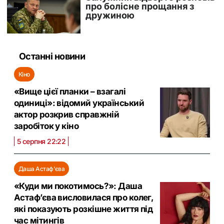
Останні новини
Кіно
«Вище цієї планки – взагалі
одиниці»: відомий український
актор розкрив справжній
заробіток у кіно
5 серпня 22:22
Даша Астаф'єва
«Куди ми покотимось?»: Даша
Астаф’єва висловилася про колег,
які показують розкішне життя під
час мітингів