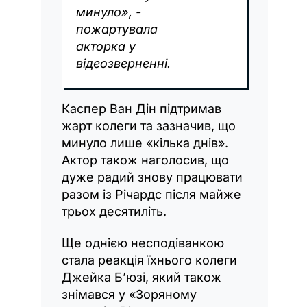
минуло», -
пожартувала
акторка у
відеозверненні.
Каспер Ван Дін підтримав
жарт колеги та зазначив, що
минуло лише «кілька днів».
Актор також наголосив, що
дуже радий знову працювати
разом із Річардс після майже
трьох десятиліть.
Ще однією несподіванкою
стала реакція їхнього колеги
Джейка Б’юзі, який також
знімався у «Зоряному