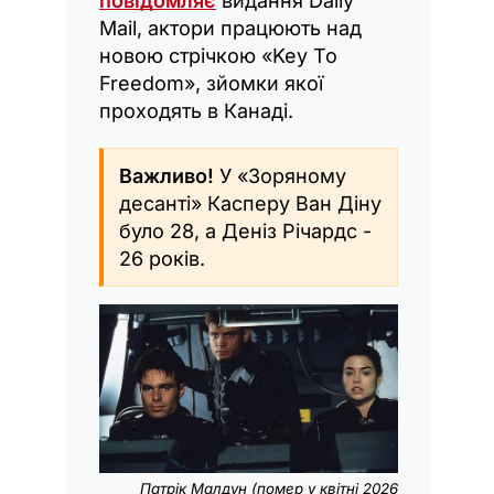
повідомляє
видання Daily
Mail, актори працюють над
новою стрічкою «Key To
Freedom», зйомки якої
проходять в Канаді.
Важливо!
У «Зоряному
десанті» Касперу Ван Діну
було 28, а Деніз Річардс -
26 років.
Патрік Малдун (помер у квітні 2026