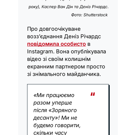
року),
Каспер Ван Дін та
Деніз Річардс.
Фото: Shutterstock
Про довгоочікуване
возз’єднання Деніз Річардс
повідомила особисто
в
Instagram. Вона опублікувала
відео зі своїм колишнім
екранним партнером просто
зі знімального майданчика.
«Ми працюємо
разом уперше
після «Зоряного
десанту»! Ми не
будемо говорити,
скільки часу