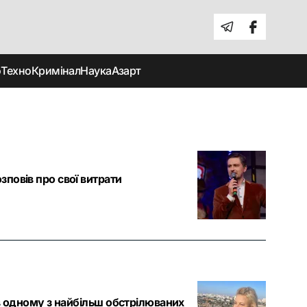
о
Техно
Кримінал
Наука
Азарт
повів про свої витрати
 в одному з найбільш обстрілюваних