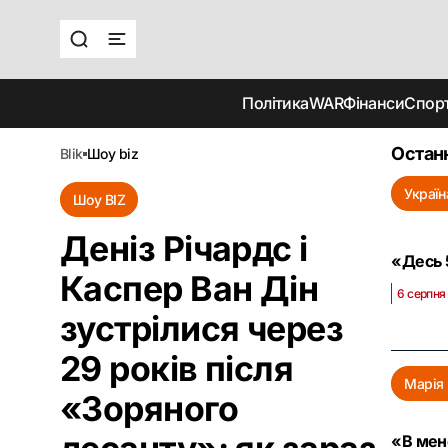
Політика
WAR
Фінанси
Спор
Останн
blik
шоу biz
Україн
Шоу BIZ
Деніз Річардс і
«Десь 
Каспер Ван Дін
6 серпня 
зустрілися через
29 років після
Марія
«Зоряного
«В мен