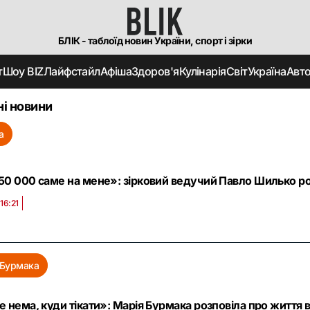
БЛІК - таблоїд новин України, спорт і зірки
т
Шоу BIZ
Лайфстайл
Афіша
Здоров'я
Кулінарія
Світ
Україна
Авт
і новини
а
50 000 саме на мене»: зірковий ведучий Павло Шилько роз
16:21
 Бурмака
е нема, куди тікати»: Марія Бурмака розповіла про життя