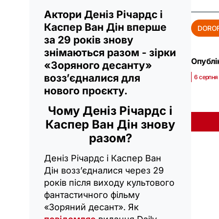
Актори Деніз Річардс і
Каспер Ван Дін вперше
DOROF
за 29 років знову
знімаються разом - зірки
Опублік
«Зоряного десанту»
возз’єдналися для
6 серпня
нового проєкту.
Чому Деніз Річардс і
Каспер Ван Дін знову
разом?
Деніз Річардс і Каспер Ван
Дін возз’єдналися через 29
років після виходу культового
фантастичного фільму
«Зоряний десант». Як