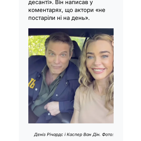
десанті». Він написав у
коментарях, що актори «не
постаріли ні на день».
Деніз Річардс і Каспер Ван Дін. Фото: