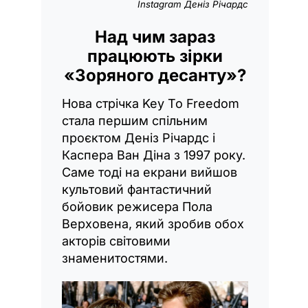
Instagram Деніз Річардс
Над чим зараз
працюють зірки
«Зоряного десанту»?
Нова стрічка Key To Freedom
стала першим спільним
проєктом Деніз Річардс і
Каспера Ван Діна з 1997 року.
Саме тоді на екрани вийшов
культовий фантастичний
бойовик режисера Пола
Верховена, який зробив обох
акторів світовими
знаменитостями.