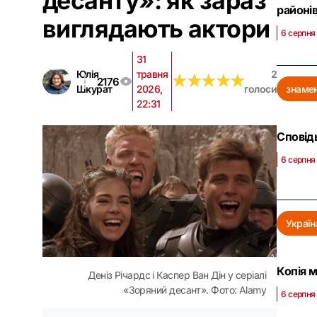
десанту»: як зараз
районі
виглядають актори
6 серпня 
31
Юлія
травня
2
★
★
★
★
★
★
★
★
★
★
2176
Шкурат
2026,
голоси
знамен
22:31
Сповід
6 серпня
Україн
Копія м
Деніз Річардс і Каспер Ван Дін у серіалі
«Зоряний десант». Фото: Alamy
6 серпня