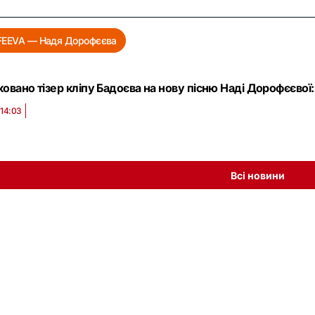
EEVA — Надя Дорофєєва
овано тізер кліпу Бадоєва на нову пісню Наді Дорофєєвої:
 14:03
Всі новини