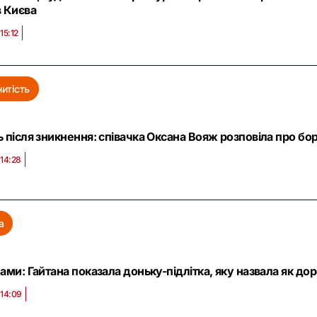
в Києва
15:12
итість
ь після зникнення: співачка Оксана Вояж розповіла про б
 14:28
а
ами: Гайтана показала доньку-підлітка, яку назвала як до
 14:09