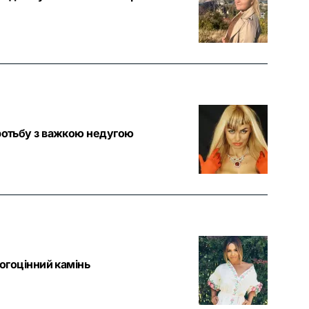
оротьбу з важкою недугою
рогоцінний камінь