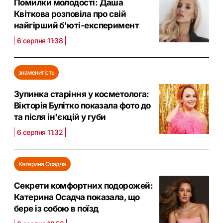
Помилки молодості: Даша
Квіткова розповіла про свій
найгірший б'юті-експеримент
6 серпня 11:38
знаменитість
Зупинка старіння у косметолога:
Вікторія Булітко показала фото до
та після ін'єкцій у губи
6 серпня 11:32
Катерина Осадча
Секрети комфортних подорожей:
Катерина Осадча показала, що
бере із собою в поїзд