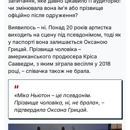
запитання, яке давно цікавило її аудиторію:
чи змінювала вона ім'я або прізвище
офіційно після одруження?
Виявилось – ні. Понад 20 років артистка
виходить на сцену під псевдонімом, тоді як
у паспорті вона залишається Оксаною
Грицай. Прізвища чоловіка –
американського продюсера Кріса
Сааведри, з яким зіграла весілля у 2018
році, – співачка також не брала.
«Міка Ньютон – це псевдонім.
Прізвище чоловіка, ні, не брала», –
підтвердила Оксана Грицай.