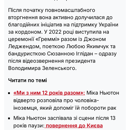
Після початку повномасштабного
вторгнення вона активно долучилася до
благодійних ініціатив на підтримку України
за кордоном. У 2022 році виступила на
церемонії «Греммі» разом із Джоном
Леджендом, поеткою Любою Якимчук та
бандуристкою Сюзанною Іглідан – одразу
після відеозвернення президента
Володимира Зеленського.
Читати по темі
«Ми з ним 12 років разом»:
Міка Ньютон
відверто розповіла про чоловіка-
іноземця, який допоміг їй побороти рак
Міка Ньютон заспівала зі сцени після 13
років паузи:
повернення до Києва