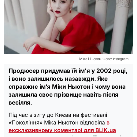
Міка Ньютон. Фото: Instagram
Продюсер придумав їй ім'я у 2002 році,
і воно залишилось назавжди. Яке
справжнє імʼя Міки Ньютон і чому вона
залишила своє прізвище навіть після
весілля.
Під час візиту до Києва на фестивалі
«Покоління» Міка Ньютон відповіла
в
ексклюзивному коментарі для BLIK.ua