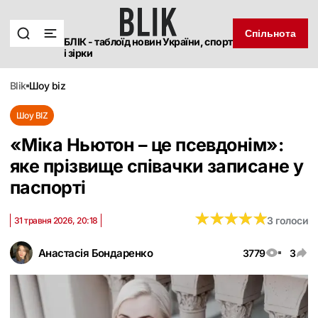
Спільнота
БЛІК - таблоїд новин України, спорт
і зірки
blik
шоу biz
Шоу BIZ
«Міка Ньютон – це псевдонім»:
яке прізвище співачки записане у
паспорті
★
★
★
★
★
★
★
★
★
★
3 голоси
31 травня 2026, 20:18
Анастасія Бондаренко
3779
3