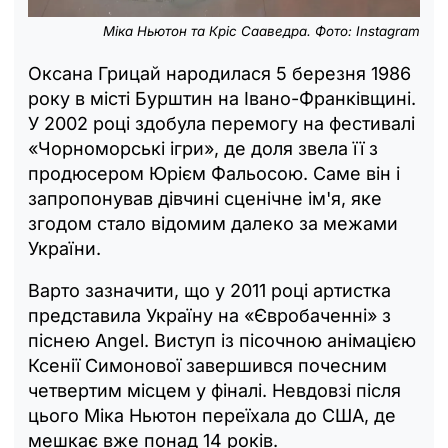
Міка Ньютон та Кріс Сааведра. Фото: Instagram
Оксана Грицай народилася 5 березня 1986
року в місті Бурштин на Івано-Франківщині.
У 2002 році здобула перемогу на фестивалі
«Чорноморські ігри», де доля звела її з
продюсером Юрієм Фальосою. Саме він і
запропонував дівчині сценічне ім'я, яке
згодом стало відомим далеко за межами
України.
Варто зазначити, що у 2011 році артистка
представила Україну на «Євробаченні» з
піснею Angel. Виступ із пісочною анімацією
Ксенії Симонової завершився почесним
четвертим місцем у фіналі. Невдовзі після
цього Міка Ньютон переїхала до США, де
мешкає вже понад 14 років.