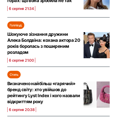
горах: що вона зробила не так
6 серпня 21:34
Голлівуд
Шокуюче зізнання дружини
Алека Болдвіна: кохана актора 20
років боролась з поширеним
розладом
6 серпня 21:00
Стиль
Визначено найбільш «гарячий»
бренд світу: хто увійшов до
рейтингу Lyst Index і кого назвали
відкриттям року
6 серпня 20:38