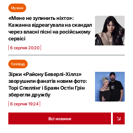
Музика
«Мене не зупинить ніхто»:
Кажанна відреагувала на скандал
через власні пісні на російському
сервісі
6 серпня 20:20
Голлівуд
Зірки «Району Беверлі-Хіллз»
зворушили фанатів новим фото:
Торі Спеллінг і Браян Остін Грін
зберегли дружбу
6 серпня 19:24
Всі новини