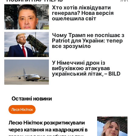
Останні новини
Леся Нікітюк
Лесю Нікітюк розкритикували
через катання на квадроциклі в