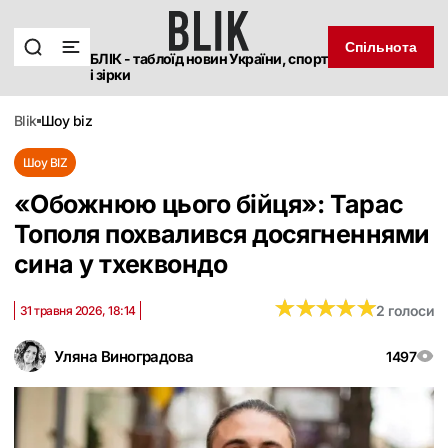
Спільнота
БЛІК - таблоїд новин України, спорт
і зірки
blik
шоу biz
Шоу BIZ
«‎Обожнюю цього бійця»: Тарас
Тополя похвалився досягненнями
сина у тхеквондо
★
★
★
★
★
★
★
★
★
★
2 голоси
31 травня 2026, 18:14
Уляна Виноградова
1497