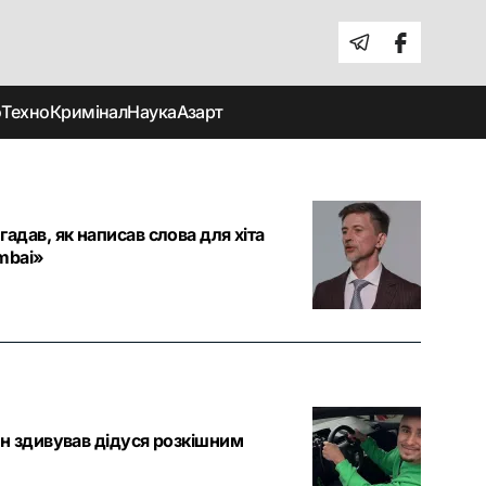
о
Техно
Кримінал
Наука
Азарт
адав, як написав слова для хіта
mbai»
н здивував дідуся розкішним