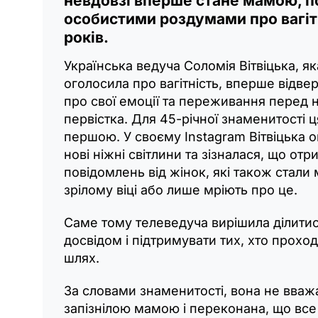
невдовзі вперше стане мамою, п
особистими роздумами про вагітн
років.
Українська ведуча Соломія Вітвіцька, 
оголосила про вагітність, вперше відве
про свої емоції та переживання перед
первістка. Для 45-річної знаменитості 
першою. У своєму Instagram Вітвіцька 
нові ніжні світлини та зізналася, що отр
повідомлень від жінок, які також стали
зрілому віці або лише мріють про це.
Саме тому телеведуча вирішила ділити
досвідом і підтримувати тих, хто прохо
шлях.
За словами знаменитості, вона не вваж
запізнілою мамою і переконана, що все 