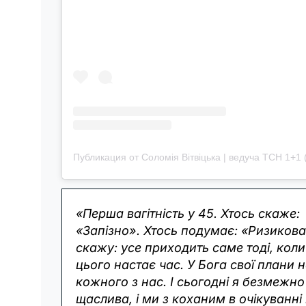
Публикация от Соломія Вітвіцька | ведуча ТСН 1+1 (
«Перша вагітність у 45. Хтось скаже:
«Запізно». Хтось подумає: «Ризикова
скажу: усе приходить саме тоді, коли
цього настає час. У Бога свої плани 
кожного з нас. І сьогодні я безмежно
щаслива, і ми з коханим в очікуванн