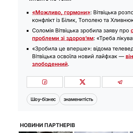
«Можливо, гормони»
: Вітвіцька розп
конфлікт із Білик, Тополею та Хливню
Соломія Вітвіцька зробила заяву про
проблеми зі здоров’ям
: «Треба лікува
«Зробила це вперше»: відома телеве
Вітвіцька освоїла новий лайфхак —
ві
злободенний
.
Шоу-бізнес
знаменитість