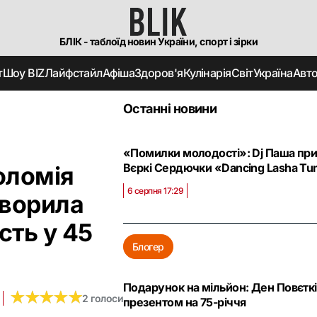
БЛІК - таблоїд новин України, спорт і зірки
т
Шоу BIZ
Лайфстайл
Афіша
Здоров'я
Кулінарія
Світ
Україна
Авт
Останні новини
«Помилки молодості»: Dj Паша приг
Вєркі Сердючки «Dancing Lasha Tu
Соломія
6 серпня 17:29
оворила
сть у 45
Блогер
Подарунок на мільйон: Ден Повєткі
★
★
★
★
★
★
★
★
★
★
2 голоси
презентом на 75-річчя