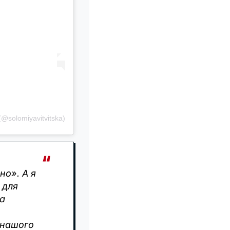
@solomiyavitvitska)
но». А я
 для
на
і нашого