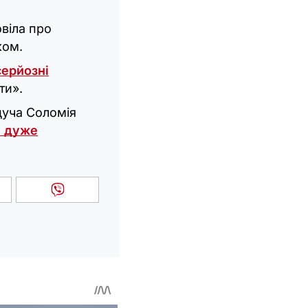
овіла про
ком.
серйозні
ти».
дуча Соломія
н дуже