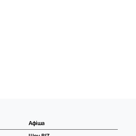
Афіша
Шоу BIZ