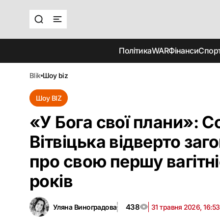
Політика
WAR
Фінанси
Спор
blik
шоу biz
Шоу BIZ
«‎У Бога свої плани»: 
Вітвіцька відверто заг
про свою першу вагітні
років
438
Уляна Виноградова
31 травня 2026, 16:53