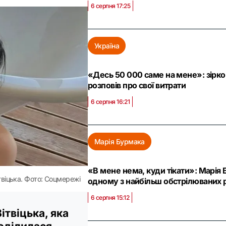
6 серпня 17:25
Україна
«Десь 50 000 саме на мене»: зірк
розповів про свої витрати
6 серпня 16:21
Марія Бурмака
«В мене нема, куди тікати»: Марія 
твіцька. Фото: Соцмережі
одному з найбільш обстрілюваних 
6 серпня 15:12
ітвіцька, яка