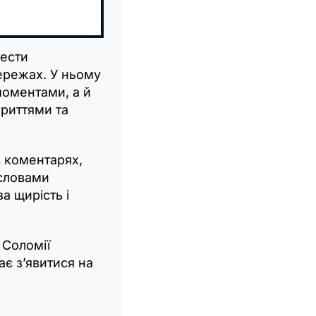
вести
ережах. У ньому
моментами, а й
риттями та
 коментарях,
 словами
а щирість і
 Соломії
ає з’явитися на