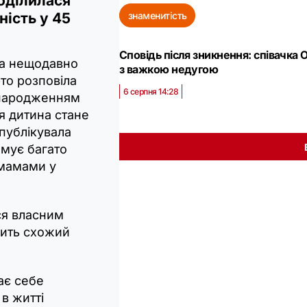
оділилася
знаменитість
ість у 45
Сповідь після зникнення: співачка
яка нещодавно
з важкою недугою
рто розповіла
6 серпня 14:28
 народженням
ця дитина стане
опублікувала
имує багато
 мамами у
ся власним
дить схожий
ає себе
в житті