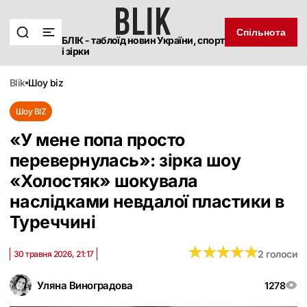
Спільнота
БЛІК - таблоїд новин України, спорт
і зірки
blik
шоу biz
Шоу BIZ
«У мене попа просто
перевернулась»: зірка шоу
«Холостяк» шокувала
наслідками невдалої пластики в
Туреччині
★
★
★
★
★
★
★
★
★
★
2 голоси
30 травня 2026, 21:17
Уляна Виноградова
1278