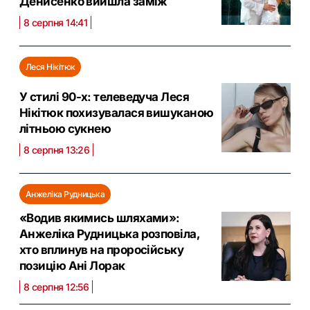
Денисенко вийшла заміж
8 серпня 14:41
Леся Нікітюк
У стилі 90-х: телеведуча Леся
Нікітюк похизувалася вишуканою
літньою сукнею
8 серпня 13:26
Анжеліка Рудницька
«Водив якимись шляхами»:
Анжеліка Рудницька розповіла,
хто вплинув на проросійську
позицію Ані Лорак
8 серпня 12:56