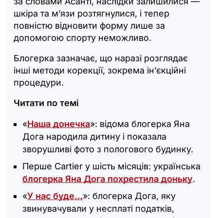
за словами Асанті, наслідки залишилися —
шкіра та м’язи розтягнулися, і тепер
повністю відновити форму лише за
допомогою спорту неможливо.
Блогерка зазначає, що наразі розглядає
інші методи корекції, зокрема ін’єкційні
процедури.
Читати по темі
«
Наша донечка
»: відома блогерка Яна
Дога народила дитину і показала
зворушливі фото з пологового будинку.
Перше Cartier у шість місяців: українська
блогерка Яна Дога похрестила доньку
.
«
У нас буде…
»: блогерка Дога, яку
звинувачували у несплаті податків,