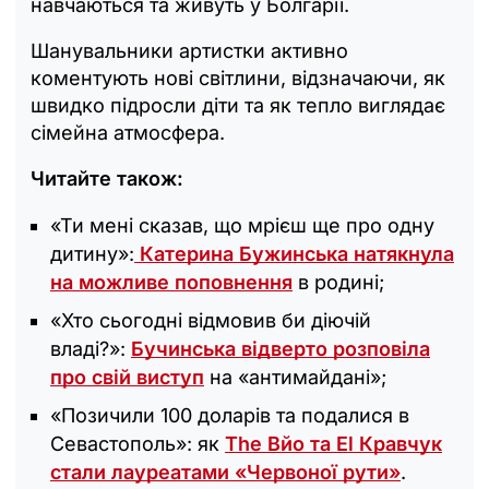
навчаються та живуть у Болгарії.
Шанувальники артистки активно
коментують нові світлини, відзначаючи, як
швидко підросли діти та як тепло виглядає
сімейна атмосфера.
Читайте також:
«Ти мені сказав, що мрієш ще про одну
дитину»:
Катерина Бужинська натякнула
на можливе поповнення
в родині;
«Хто сьогодні відмовив би діючій
владі?»:
Бучинська відверто розповіла
про свій виступ
на «антимайдані»;
«Позичили 100 доларів та подалися в
Севастополь»: як
The Вйо та El Кравчук
стали лауреатами «Червоної рути»
.