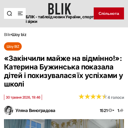
Спільнота
БЛІК - таблоїд новин України, спорт
і зірки
blik
шоу biz
Шоу BIZ
«Закінчили майже на відмінно!»:
Катерина Бужинська показала
дітей і похизувалася їх успіхами у
школі
★
★
★
★
★
★
★
★
★
★
4 голоси
30 травня 2026, 19:46
Уляна Виноградова
1521
1