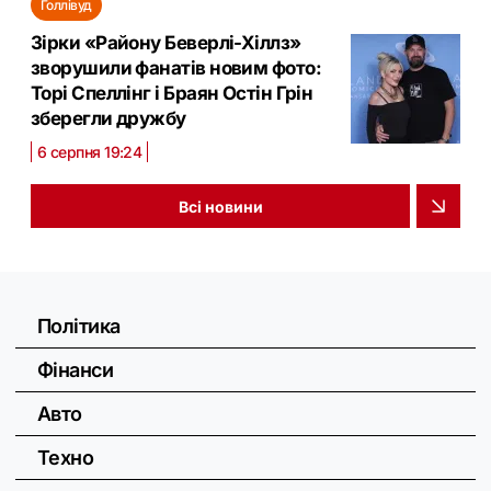
Голлівуд
Зірки «Району Беверлі-Хіллз»
зворушили фанатів новим фото:
Торі Спеллінг і Браян Остін Грін
зберегли дружбу
6 серпня 19:24
Всі новини
Політика
Фінанси
Авто
Техно