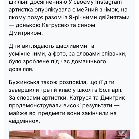
шкільні досягненняю У своєму Instagram
артистка опублікувала сімейний знімок, на
якому позує разом із 9-річними двійнятами
— донькою Катрусею та сином
Дмитриком.
Діти виглядають щасливими та
усміхненими, а фото, за словами співачки,
було зроблене під час домашнього
дозвілля.
Бужинська також розповіла, що її діти
завершили третій клас у школі в Болгарії.
За словами артистки, Катруся та Дмитрик
продемонстрували високі результати —
майже всі предмети вони закінчили на
«відмінно».