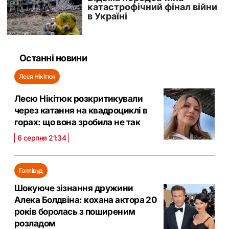
Останні новини
Леся Нікітюк
Лесю Нікітюк розкритикували
через катання на квадроциклі в
горах: що вона зробила не так
6 серпня 21:34
Голлівуд
Шокуюче зізнання дружини
Алека Болдвіна: кохана актора 20
років боролась з поширеним
розладом