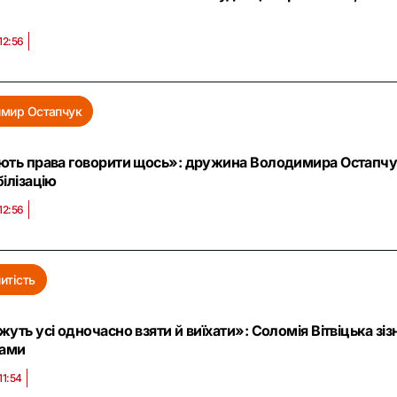
12:56
имир Остапчук
ють права говорити щось»: дружина Володимира Остапчука
ілізацію
12:56
итість
уть усі одночасно взяти й виїхати»: Соломія Вітвіцька зіз
лами
11:54