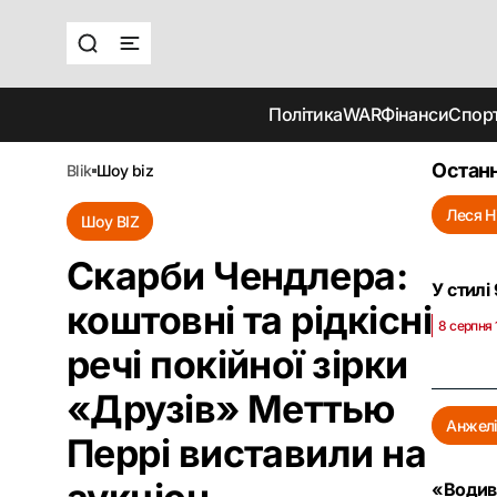
Політика
WAR
Фінанси
Спор
Останн
blik
шоу biz
Леся Н
Шоу BIZ
Скарби Чендлера:
У стилі
коштовні та рідкісні
8 серпня 
речі покійної зірки
«Друзів» Меттью
Анжелі
Перрі виставили на
«Водив 