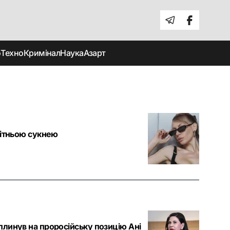
о
Техно
Кримінал
Наука
Азарт
літньою сукнею
плинув на проросійську позицію Ані