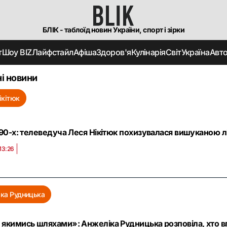
БЛІК - таблоїд новин України, спорт і зірки
т
Шоу BIZ
Лайфстайл
Афіша
Здоров'я
Кулінарія
Світ
Україна
Авт
і новини
ікітюк
 90-х: телеведуча Леся Нікітюк похизувалася вишуканою 
13:26
ка Рудницька
якимись шляхами»: Анжеліка Рудницька розповіла, хто в