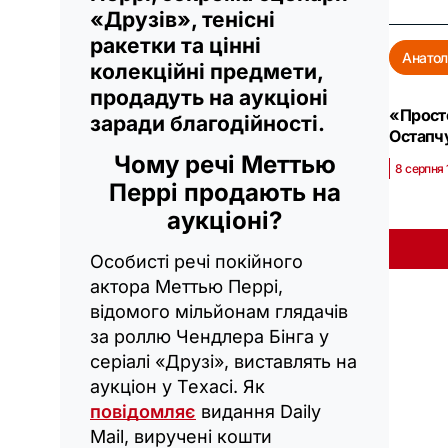
«Друзів», тенісні
ракетки та цінні
Анатол
колекційні предмети,
продадуть на аукціоні
«Прост
заради благодійності.
Остапч
Чому речі Меттью
8 серпня 
Перрі продають на
аукціоні?
Особисті речі покійного
актора Меттью Перрі,
відомого мільйонам глядачів
за роллю Чендлера Бінга у
серіалі «Друзі», виставлять на
аукціон у Техасі. Як
повідомляє
видання Daily
Mail, виручені кошти