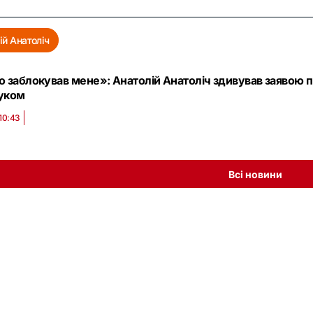
ій Анатоліч
о заблокував мене»: Анатолій Анатоліч здивував заявою 
уком
10:43
Всі новини