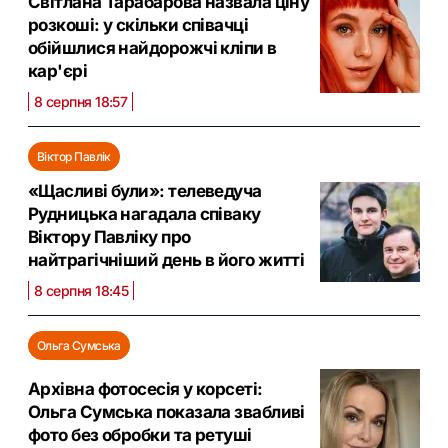
Світлана Тарабарова назвала ціну
розкоші: у скільки співачці
обійшлися найдорожчі кліпи в
кар'єрі
8 серпня 18:57
Віктор Павлік
«Щасливі були»: телеведуча
Рудницька нагадала співаку
Віктору Павліку про
найтрагічніший день в його житті
8 серпня 18:45
Ольга Сумська
Архівна фотосесія у корсеті:
Ольга Сумська показала звабливі
фото без обробки та ретуші