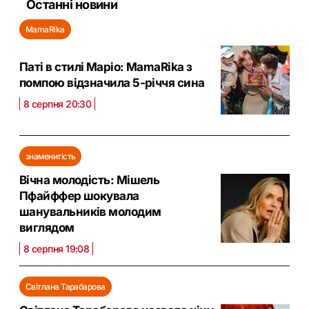
Останні новини
MamaRika
Паті в стилі Маріо: MamaRika з
помпою відзначила 5-річчя сина
8 серпня 20:30
знаменитість
Вічна молодість: Мішель
Пфайффер шокувала
шанувальників молодим
виглядом
8 серпня 19:08
Світлана Тарабарова