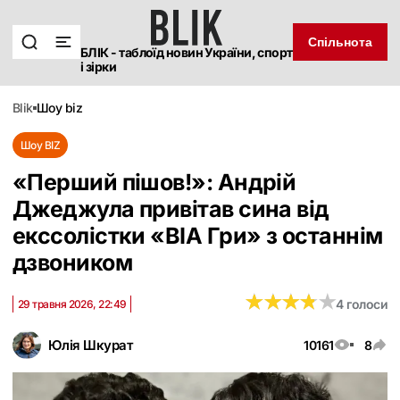
Спільнота
БЛІК - таблоїд новин України, спорт
і зірки
blik
шоу biz
Шоу BIZ
«Перший пішов!»: Андрій
Джеджула привітав сина від
екссолістки «ВІА Гри» з останнім
дзвоником
★
★
★
★
★
★
★
★
★
★
4 голоси
29 травня 2026, 22:49
Юлія Шкурат
10161
8