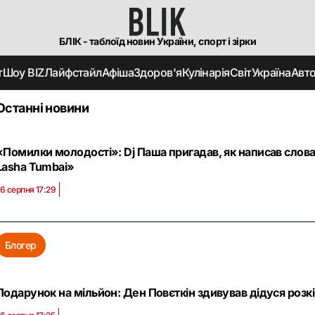
БЛІК - таблоїд новин України, спорт і зірки
т
Шоу BIZ
Лайфстайл
Афіша
Здоров'я
Кулінарія
Світ
Україна
Авт
Останні новини
«Помилки молодості»: Dj Паша пригадав, як написав слова
Lasha Tumbai»
6 серпня 17:29
Блогер
Подарунок на мільйон: Ден Повєткін здивував дідуся розк