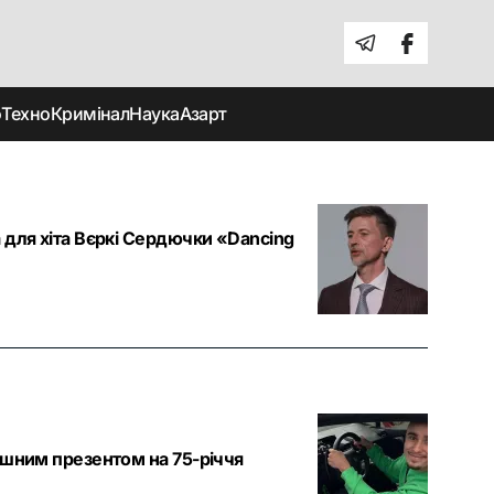
о
Техно
Кримінал
Наука
Азарт
 для хіта Вєркі Сердючки «Dancing
ішним презентом на 75-річчя