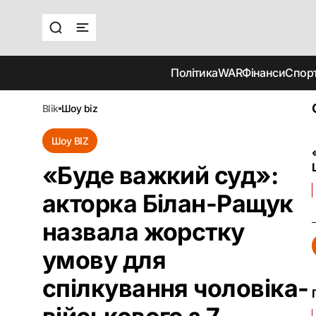
Політика
WAR
Фінанси
Спор
blik
шоу biz
Шоу BIZ
«Буде важкий суд»:
акторка Білан-Ращук
назвала жорстку
умову для
спілкування чоловіка-