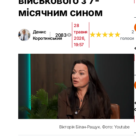
військового з 7-
місячним сином
28
Денис
травня
2
★
★
★
★
★
★
★
★
★
★
2083
Коротинський
2026,
голоси
19:57
Вікторія Білан‑Ращук. Фото: Youtube