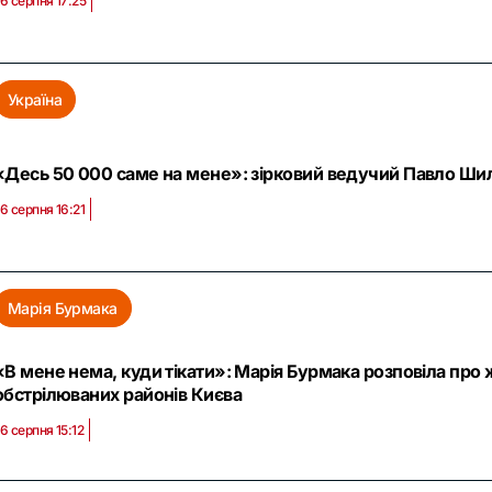
6 серпня 17:25
Україна
«Десь 50 000 саме на мене»: зірковий ведучий Павло Шиль
6 серпня 16:21
Марія Бурмака
«В мене нема, куди тікати»: Марія Бурмака розповіла про 
обстрілюваних районів Києва
6 серпня 15:12