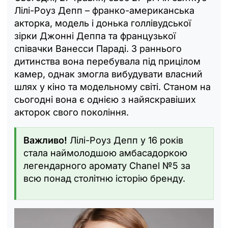
Лілі-Роуз Депп – франко-американська
акторка, модель і донька голлівудської
зірки Джонні Деппа та французької
співачки Ванесси Параді. З раннього
дитинства вона перебувала під прицілом
камер, однак змогла вибудувати власний
шлях у кіно та модельному світі. Станом на
сьогодні вона є однією з найяскравіших
акторок свого покоління.
Важливо!
Лілі-Роуз Депп у 16 років
стала наймолодшою амбасадоркою
легендарного аромату Chanel №5 за
всю понад столітню історію бренду.