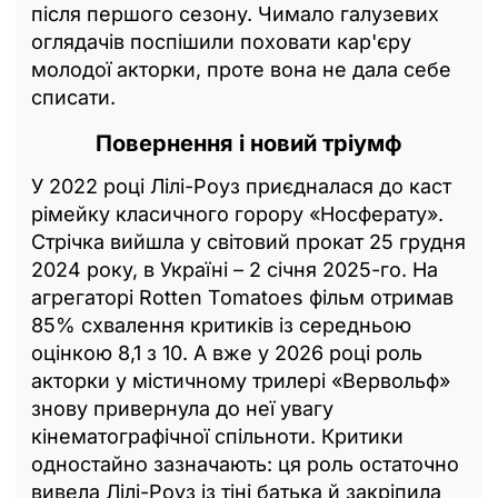
після першого сезону. Чимало галузевих
оглядачів поспішили поховати кар'єру
молодої акторки, проте вона не дала себе
списати.
Повернення і новий тріумф
У 2022 році Лілі-Роуз приєдналася до каст
рімейку класичного горору «Носферату».
Стрічка вийшла у світовий прокат 25 грудня
2024 року, в Україні – 2 січня 2025-го. На
агрегаторі Rotten Tomatoes фільм отримав
85% схвалення критиків із середньою
оцінкою 8,1 з 10. А вже у 2026 році роль
акторки у містичному трилері «Вервольф»
знову привернула до неї увагу
кінематографічної спільноти. Критики
одностайно зазначають: ця роль остаточно
вивела Лілі-Роуз із тіні батька й закріпила