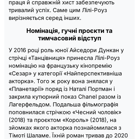
праця й справжній хист забезпечують
тривалий успіх. Саме цим Лілі-Роуз
вирізняється серед інших.
Номінація, гучні проєкти та
тимчасовий відступ
У 2016 році роль юної Айседори Дункан у
стрічці «Танцівниця» принесла Лілі-Роуз
номінацію на французьку кінопремію
«Сезар» у категорії «Найперспективніша
акторка». Того ж року вона знялася у
«Планетарії» поряд із Наталі Портман і
закрила кутюрний показ Chanel разом із
Лагерфельдом. Подальша фільмографія
поповнилася стрічкою «Чесний чоловік»
(2018) та проєктом «Король» (2018), на
зйомках якого акторка познайомилася з
Тімоті Шаламе. Їхній роман тривав до 2020