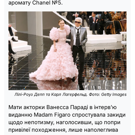
аромату Chanel №5.
Лілі-Роуз Депп та Карл Лагерфельд. Фото: Getty Images
Мати акторки Ванесса Параді в інтерв'ю
виданню Madam Figaro спростувала закиди
щодо непотизму, наголосивши, що попри
привілеї походження, лише наполеглива