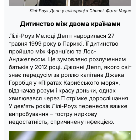
Лілі-Роуз Депп у співпраці з Chanel. Фото: Vogue
Дитинство між двома країнами
Лілі-Роуз Мелоді Депп народилася 27
травня 1999 року в Парижі. Її дитинство
пройшло між Францією та Лос-
Анджелесом. Це зумовлено розлученням
батьків у 2012 році. Джонні Депп, якого світ
знає передусім за роллю капітана Джека
Горобця у «Піратах Карибського моря»,
відзначав розум і красу доньки, однак
хвилювався через її стрімке дорослішання.
У дев'ять років Лілі-Роуз перенесла важке
випробування – гостру ниркову
недостатність, спричинену інфекцією.