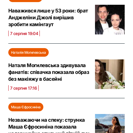
Наважився лише у 53 роки: брат
Анджеліни Джолі вирішив
зробити камінгаут
7 серпня 19:04
Наталія Могилевська
Наталя Могилевська здивувала
фанатів: співачка показала образ
без макіяжу в басейні
7 серпня 17:16
Маша Єфросиніна
Незважаючи на спеку: струнка
Маша Єфросиніна показала