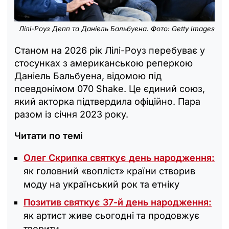
Лілі-Роуз Депп та Даніель Бальбуена. Фото: Getty Images
Станом на 2026 рік Лілі-Роуз перебуває у
стосунках з американською реперкою
Даніель Бальбуена, відомою під
псевдонімом 070 Shake. Це єдиний союз,
який акторка підтвердила офіційно. Пара
разом із січня 2023 року.
Читати по темі
Олег Скрипка святкує день народження:
як головний «вопліст» країни створив
моду на український рок та етніку
Позитив святкує 37-й день народження:
як артист живе сьогодні та продовжує
творити