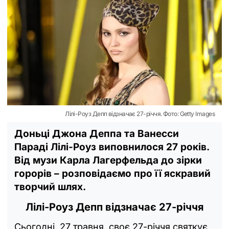
Лілі-Роуз Депп відзначає 27-річчя. Фото: Getty Images
Доньці Джона Деппа та Ванесси
Параді Лілі-Роуз виповнилося 27 років.
Від музи Карла Лагерфельда до зірки
горорів – розповідаємо про її яскравий
творчий шлях.
Лілі-Роуз Депп відзначає 27-річчя
Сьогодні, 27 травня, своє 27-річчя святкує