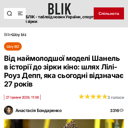
Спільнота
БЛІК - таблоїд новин України, спорт
і зірки
blik
шоу biz
Шоу BIZ
Від наймолодшої моделі Шанель
в історії до зірки кіно: шлях Лілі-
Роуз Депп, яка сьогодні відзначає
27 років
★
★
★
★
★
★
★
★
★
★
3 голоси
27 травня 2026, 11:06
Анастасія Бондаренко
3316