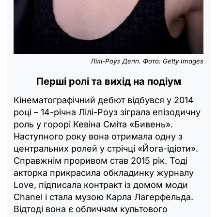
Лілі-Роуз Депп. Фото: Getty Images
Перші ролі та вихід на подіум
Кінематографічний дебют відбувся у 2014
році – 14-річна Лілі-Роуз зіграла епізодичну
роль у горорі Кевіна Сміта «Бивень».
Наступного року вона отримала одну з
центральних ролей у стрічці «Йога-ідіоти».
Справжнім проривом став 2015 рік. Тоді
акторка прикрасила обкладинку журналу
Love, підписала контракт із домом моди
Chanel і стала музою Карла Лагерфельда.
Відтоді вона є обличчям культового