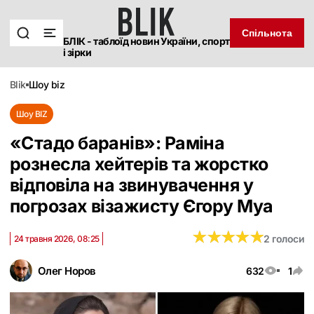
Спільнота
БЛІК - таблоїд новин України, спорт
і зірки
blik
шоу biz
Шоу BIZ
«Стадо баранів»: Раміна
рознесла хейтерів та жорстко
відповіла на звинувачення у
погрозах візажисту Єгору Муа
★
★
★
★
★
★
★
★
★
★
2 голоси
24 травня 2026, 08:25
Олег Норов
632
1