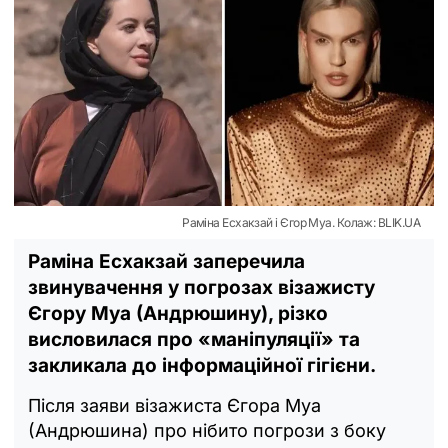
Раміна Есхакзай і Єгор Муа. Колаж: BLIK.UA
Раміна Есхакзай заперечила
звинувачення у погрозах візажисту
Єгору Муа (Андрюшину), різко
висловилася про «маніпуляції» та
закликала до інформаційної гігієни.
Після заяви візажиста Єгора Муа
(Андрюшина) про нібито погрози з боку