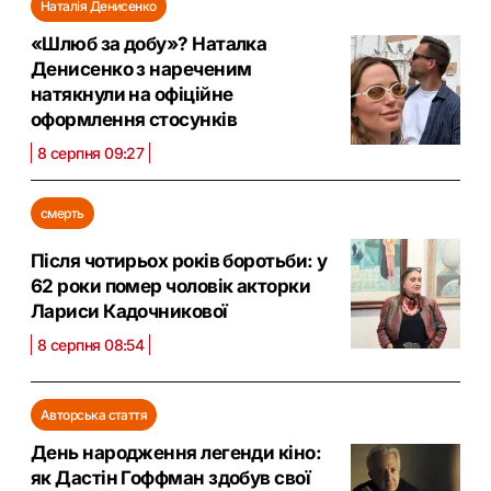
Наталія Денисенко
«Шлюб за добу»? Наталка
Денисенко з нареченим
натякнули на офіційне
оформлення стосунків
8 серпня 09:27
смерть
Після чотирьох років боротьби: у
62 роки помер чоловік акторки
Лариси Кадочникової
8 серпня 08:54
Авторська стаття
День народження легенди кіно:
як Дастін Гоффман здобув свої