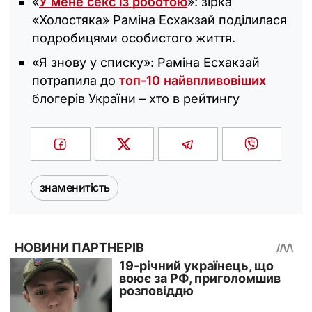
«
У мене секс із роботою
»: зірка
«Холостяка» Раміна Есхакзай поділилася
подробицями особистого життя.
«Я знову у списку»: Раміна Есхакзай
потрапила до
топ-10 найвпливовіших
блогерів України – хто в рейтингу
знаменитість