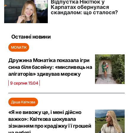
Останні новини
MONATIK
Дружина Монатіка показала ігри
сина біля басейну: «мисливець на
алігаторів» здивував мережу
9 серпня 15:04
Даша Квіткова
«Я не вивожу це, і мені дійсно
важко»: Квіткова шокувала
зізнанням про крадіжку її грошей
на роботі