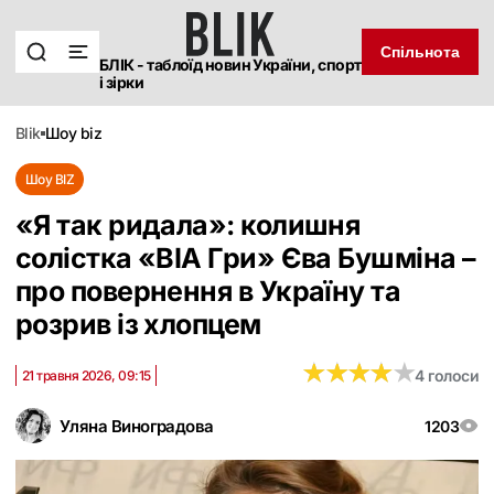
Спільнота
БЛІК - таблоїд новин України, спорт
і зірки
blik
шоу biz
Шоу BIZ
«Я так ридала»: колишня
солістка «‎ВІА Гри» Єва Бушміна –
про повернення в Україну та
розрив із хлопцем
★
★
★
★
★
★
★
★
★
★
4 голоси
21 травня 2026, 09:15
Уляна Виноградова
1203