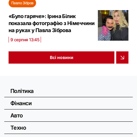
Павло Зібров
«Було гаряче»: Ірина Білик
показала фотографію з Німеччини
на руках у Павла Зіброва
9 серпня 13:45
Всі новини
Політика
Фінанси
Авто
Техно