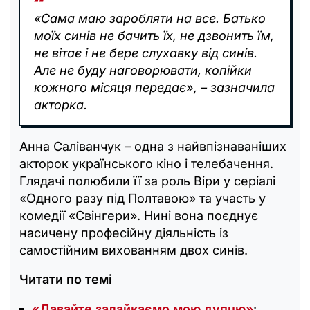
«Сама маю заробляти на все. Батько
моїх синів не бачить їх, не дзвонить їм,
не вітає і не бере слухавку від синів.
Але не буду наговорювати, копійки
кожного місяця передає», – зазначила
акторка.
Анна Саліванчук – одна з найвпізнаваніших
акторок українського кіно і телебачення.
Глядачі полюбили її за роль Віри у серіалі
«Одного разу під Полтавою» та участь у
комедії «Свінгери». Нині вона поєднує
насичену професійну діяльність із
самостійним вихованням двох синів.
Читати по темі
«Давайте залайкаємо мою дупцю»
: