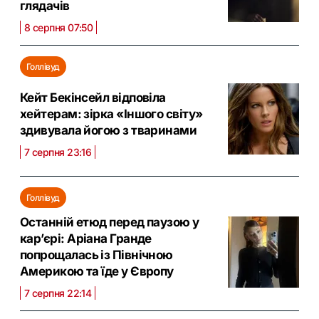
глядачів
8 серпня 07:50
Голлівуд
Кейт Бекінсейл відповіла
хейтерам: зірка «Іншого світу»
здивувала йогою з тваринами
7 серпня 23:16
Голлівуд
Останній етюд перед паузою у
кар’єрі: Аріана Гранде
попрощалась із Північною
Америкою та їде у Європу
7 серпня 22:14