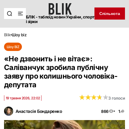
Спільнота
БЛІК - таблоїд новин України, спорт
і зірки
blik
шоу biz
Шоу BIZ
«Не дзвонить і не вітає»:
Саліванчук зробила публічну
заяву про колишнього чоловіка-
депутата
★
★
★
★
★
★
★
★
★
★
3 голоси
19 травня 2026, 22:02
Анастасія Бондаренко
866
1