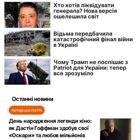
Останні новини
Авторська стаття
День народження легенди кіно:
як Дастін Гоффман здобув свої
«Оскари» та любов мільйонів