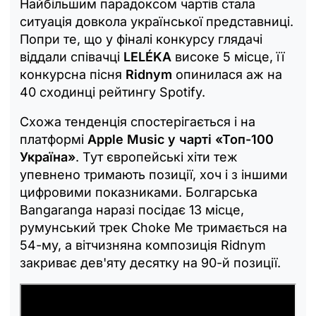
Найбільшим парадоксом чартів стала
ситуація довкола української представниці.
Попри те, що у фіналі конкурсу глядачі
віддали співачці
LELÉKA
високе 5 місце, її
конкурсна пісня
Ridnym
опинилася аж на
40 сходинці рейтингу Spotify.
Схожа тенденція спостерігається і на
платформі
Apple Music у чарті «Топ-100
Україна»
. Тут європейські хіти теж
упевнено тримають позиції, хоч і з іншими
цифровими показниками. Болгарська
Bangaranga наразі посідає 13 місце,
румунський трек Choke Me тримається на
54-му, а вітчизняна композиція Ridnym
закриває дев'яту десятку на 90-й позиції.