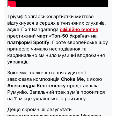
Тріумф болгарської артистки миттєво
відгукнувся в серцях вітчизняних слухачів,
адже її хіт Bangaranga
офіційно очолив
престижний
чарт «Топ-50 Україна» на
платформі Spotify
. Проте європейське шоу
принесло чимало несподіванок та
кардинально змінило музичні вподобання
українців.
Зокрема, палке кохання аудиторії
завоювала композиція
Choke Me
, з якою
Александра Кепітенеску
представляла
Румунію. Запальний трек зумів пробитися
на 11 місце українського рейтингу.
Дещо скромніші результати
продемонстрував представник Молдови