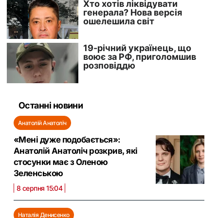
Останні новини
Анатолій Анатоліч
«Мені дуже подобається»:
Анатолій Анатоліч розкрив, які
стосунки має з Оленою
Зеленською
8 серпня 15:04
Наталія Денисенко