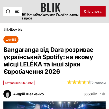
Спільнота
БЛІК - таблоїд новин України, спорт
і зірки
blik
шоу biz
Шоу BIZ
Bangaranga від Dara розриває
український Spotify: на якому
місці LELÉKA та інші зірки
Євробачення 2026
★
★
★
★
★
★
★
★
★
★
2 голоси
19 травня 2026, 14:56
Андрій Шевченко
3650
1