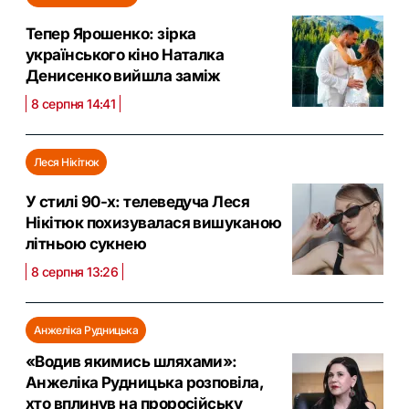
Тепер Ярошенко: зірка
українського кіно Наталка
Денисенко вийшла заміж
8 серпня 14:41
Леся Нікітюк
У стилі 90-х: телеведуча Леся
Нікітюк похизувалася вишуканою
літньою сукнею
8 серпня 13:26
Анжеліка Рудницька
«Водив якимись шляхами»:
Анжеліка Рудницька розповіла,
хто вплинув на проросійську