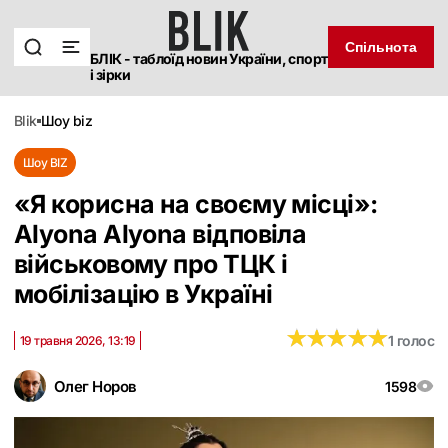
Спільнота
БЛІК - таблоїд новин України, спорт
і зірки
blik
шоу biz
Шоу BIZ
«Я корисна на своєму місці»:
Alyona Alyona відповіла
військовому про ТЦК і
мобілізацію в Україні
★
★
★
★
★
★
★
★
★
★
1 голос
19 травня 2026, 13:19
Олег Норов
1598