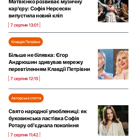
Матвієнко розвиває музичну
кар’єру: Софія Нерсесян
випустила новий кліп
7 серпня 13:01
Клавдія Петрівна
Більше не білявка: Єгор
Андрюшин здивував мережу
перевтіленням Клавдії Петрівни
7 серпня 12:15
Авторська стаття
Свято народної улюблениці: як
буковинська ластівка Софія
Ротару об'єднала покоління
7 серпня 11:42