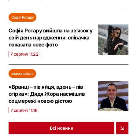
Софія Ротару
Софія Ротару вийшла на зв’язок у
свій день народження: співачка
показала нове фото
7 серпня 11:22
знаменитість
«Вранці – пів яйця, вдень – пів
огірка»: Дядя Жора насмішив
соцмережі новою дієтою
7 серпня 11:18
Всі новини