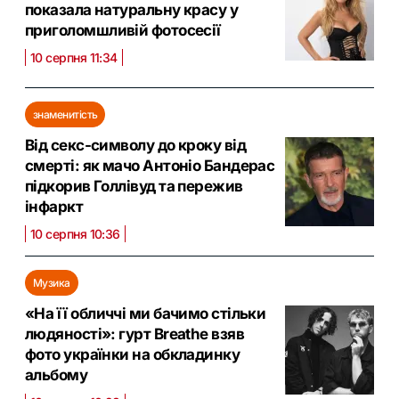
показала натуральну красу у
приголомшливій фотосесії
10 серпня 11:34
знаменитість
Від секс-символу до кроку від
смерті: як мачо Антоніо Бандерас
підкорив Голлівуд та пережив
інфаркт
10 серпня 10:36
Музика
«На її обличчі ми бачимо стільки
людяності»: гурт Breathe взяв
фото українки на обкладинку
альбому