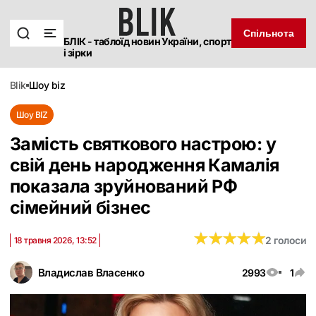
Спільнота
БЛІК - таблоїд новин України, спорт
і зірки
blik
шоу biz
Шоу BIZ
Замість святкового настрою: у
свій день народження Камалія
показала зруйнований РФ
сімейний бізнес
★
★
★
★
★
★
★
★
★
★
2 голоси
18 травня 2026, 13:52
Владислав Власенко
2993
1