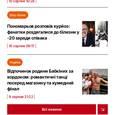
10 серпня 10:28
Шоу-бізнес
Пономарьов розповів курйоз:
фанатки роздягалися до білизни у
-20 заради співака
10 серпня 09:17
Україна
Відпочинок родини Бабкіних за
кордоном: романтичні танці
посеред магазину та кумедний
фінал
9 серпня 21:22
Всі новини