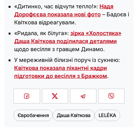
«‎Дитинко, час відчути тепло!»:
Надя
Дорофєєва показала нові фото
– Бадоєв і
Квіткова відреагували.
«‎Ридала, як білуга»:
зірка «Холостяка‎»
Даша Квіткова поділилася деталями
щодо весілля з гравцем Динамо.
У мереживній білизні поруч із сукнею:
Квіткова показала пікантні кадри
підготовки до весілля з Бражком
.
Євробачення
Даша Квіткова
LELÉKA