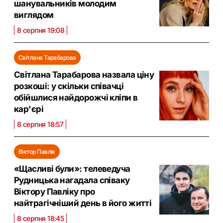
шанувальників молодим
виглядом
8 серпня 19:08
Світлана Тарабарова
Світлана Тарабарова назвала ціну
розкоші: у скільки співачці
обійшлися найдорожчі кліпи в
кар'єрі
8 серпня 18:57
Віктор Павлік
«Щасливі були»: телеведуча
Рудницька нагадала співаку
Віктору Павліку про
найтрагічніший день в його житті
8 серпня 18:45