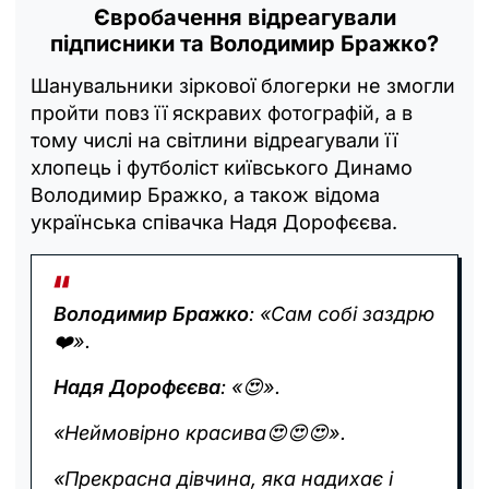
Євробачення відреагували
підписники та Володимир Бражко?
Шанувальники зіркової блогерки не змогли
пройти повз її яскравих фотографій, а в
тому числі на світлини відреагували її
хлопець і футболіст київського Динамо
Володимир Бражко, а також відома
українська співачка Надя Дорофєєва.
Володимир Бражко
: «Сам собі заздрю
❤️».
Надя Дорофєєва
: «😍».
«Неймовірно красива😍😍😍».
«Прекрасна дівчина, яка надихає і