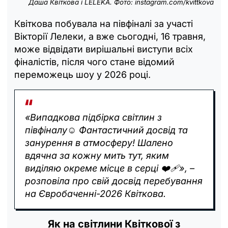
Даша Квіткова і LELÉKA. Фото: instagram.com/kvittkova
Квіткова побувала на півфіналі за участі
Вікторії Лелеки, а вже сьогодні, 16 травня,
може відвідати вирішальні виступи всіх
фіналістів, після чого стане відомий
переможець шоу у 2026 році.
«Випадкова підбірка світлин з
півфіналу☺️ Фантастичний досвід та
занурення в атмосферу! Шалено
вдячна за кожну мить тут, яким
виділяю окреме місце в серці ❤️‍🩹», –
розповіла про свій досвід перебування
на Євробаченні-2026 Квіткова.
Як на світлини Квіткової з