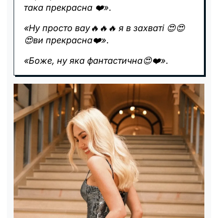
така прекрасна ❤️».
«Ну просто вау🔥🔥🔥 я в захваті 😍😍
😍ви прекрасна❤️».
«Боже, ну яка фантастична😍❤️».