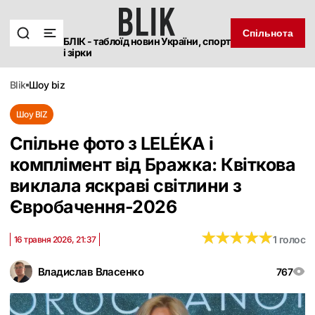
Спільнота
БЛІК - таблоїд новин України, спорт
і зірки
blik
шоу biz
Шоу BIZ
Спільне фото з LELÉKA і
комплімент від Бражка: Квіткова
виклала яскраві світлини з
Євробачення-2026
★
★
★
★
★
★
★
★
★
★
1 голос
16 травня 2026, 21:37
Владислав Власенко
767