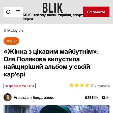
Спільнота
БЛІК - таблоїд новин України, спорт
і зірки
blik
шоу biz
Шоу BIZ
«Жінка з цікавим майбутнім»:
Оля Полякова випустила
найщиріший альбом у своїй
кар'єрі
★
★
★
★
★
★
★
★
★
★
7 голосів
16 травня 2026, 14:14
Анастасія Бондаренко
9351
13