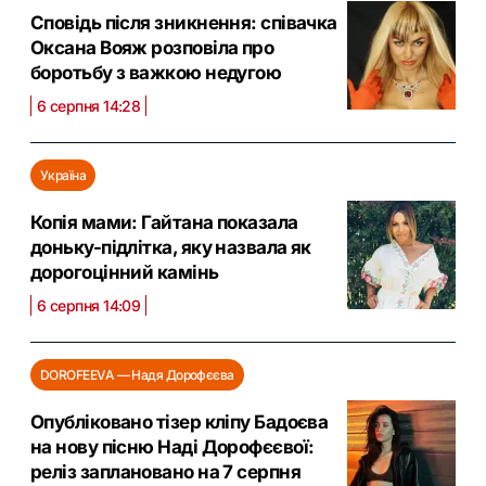
Сповідь після зникнення: співачка
Оксана Вояж розповіла про
боротьбу з важкою недугою
6 серпня 14:28
Україна
Копія мами: Гайтана показала
доньку-підлітка, яку назвала як
дорогоцінний камінь
6 серпня 14:09
DOROFEEVA — Надя Дорофєєва
Опубліковано тізер кліпу Бадоєва
на нову пісню Наді Дорофєєвої:
реліз заплановано на 7 серпня