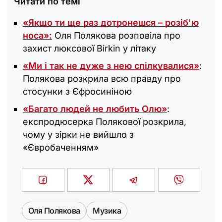
Читати по темі
«Якщо ти ще раз дотронешся – розіб'ю
носа»:
Оля Полякова розповіла про
захист люксової Birkin у літаку
«Ми і так не дуже з нею спілкувалися»
:
Полякова розкрила всю правду про
стосунки з Єфросиніною
«Багато людей не любить Олю»
:
експродюсерка Полякової розкрила,
чому у зірки не вийшло з
«Євробаченням»
Оля Полякова
Музика