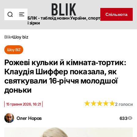
Спільнота
БЛІК - таблоїд новин України, спорт
і зірки
blik
шоу biz
Шоу BIZ
Рожеві кульки й кімната‑тортик:
Клаудія Шиффер показала, як
святкували 16‑річчя молодшої
доньки
★
★
★
★
★
★
★
★
★
★
2 голоси
15 травня 2026, 16:21
Олег Норов
633