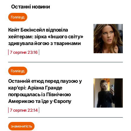
Останні новини
Голлівуд
Кейт Бекінсейл відповіла
хейтерам: зірка «Іншого світу»
здивувала йогою з тваринами
7 серпня 23:16
Голлівуд
Останній етюд перед паузою у
кар’єрі: Аріана Гранде
попрощалась із Північною
Америкою та їде у Європу
7 серпня 22:14
знаменитість