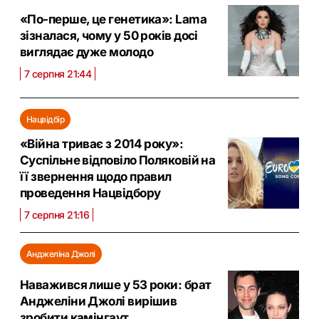
«По-перше, це генетика»: Lama
зізналася, чому у 50 років досі
виглядає дуже молодо
7 серпня 21:44
Нацвідбір
«Війна триває з 2014 року»:
Суспільне відповіло Поляковій на
її звернення щодо правил
проведення Нацвідбору
7 серпня 21:16
Анджеліна Джолі
Наважився лише у 53 роки: брат
Анджеліни Джолі вирішив
зробити камінгаут