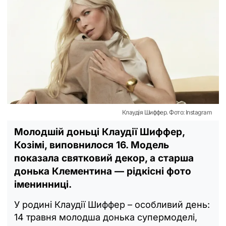
Клаудія Шиффер. Фото: Instagram
Молодшій доньці Клаудії Шиффер,
Козімі, виповнилося 16. Модель
показала святковий декор, а старша
донька Клементина — рідкісні фото
іменинниці.
У родині Клаудії Шиффер – особливий день:
14 травня молодша донька супермоделі,