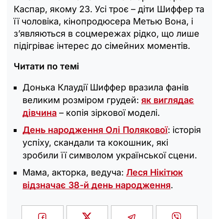
Каспар, якому 23. Усі троє – діти Шиффер та
її чоловіка, кінопродюсера Метью Вона, і
з’являються в соцмережах рідко, що лише
підігріває інтерес до сімейних моментів.
Читати по темі
Донька Клаудії Шиффер вразила фанів
великим розміром грудей:
як виглядає
дівчина
– копія зіркової моделі.
День народження Олі Полякової
: історія
успіху, скандали та кокошник, які
зробили її символом української сцени.
Мама, акторка, ведуча:
Леся Нікітюк
відзначає 38-й день народження
.