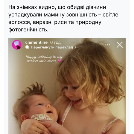
На знімках видно, що обидві дівчини
успадкували мамину зовнішність – світле
волосся, виразні риси та природну
фотогенічність.