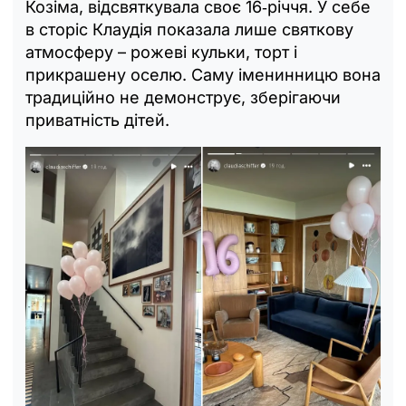
Козіма, відсвяткувала своє 16‑річчя. У себе
в сторіс Клаудія показала лише святкову
атмосферу – рожеві кульки, торт і
прикрашену оселю. Саму іменинницю вона
традиційно не демонструє, зберігаючи
приватність дітей.