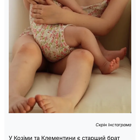
Скрін Інстаграма
У Козіми та Клементини є старший брат