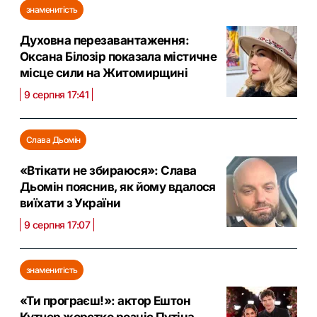
знаменитість
Духовна перезавантаження:
Оксана Білозір показала містичне
місце сили на Житомирщині
9 серпня 17:41
Слава Дьомін
«Втікати не збираюся»: Слава
Дьомін пояснив, як йому вдалося
виїхати з України
9 серпня 17:07
знаменитість
«Ти програєш!»: актор Ештон
Кутчер жорстко розніс Путіна