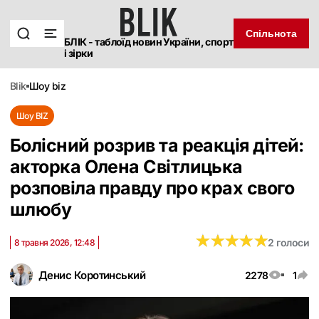
Спільнота
БЛІК - таблоїд новин України, спорт
і зірки
blik
шоу biz
Шоу BIZ
Болісний розрив та реакція дітей:
акторка Олена Світлицька
розповіла правду про крах свого
шлюбу
★
★
★
★
★
★
★
★
★
★
2 голоси
8 травня 2026, 12:48
Денис Коротинський
2278
1