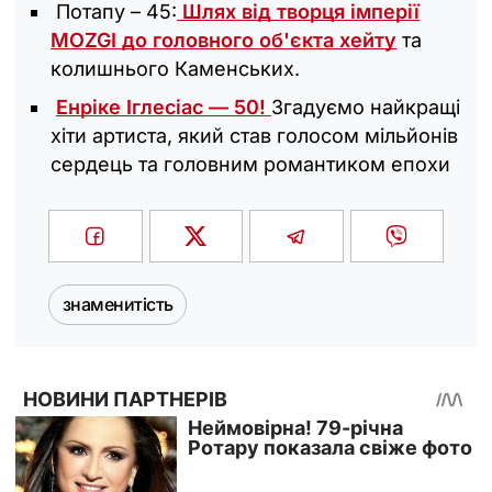
Потапу – 45:
Шлях від творця імперії
MOZGI до головного об'єкта хейту
та
колишнього Каменських.
Енріке Іглесіас — 50!
Згадуємо найкращі
хіти артиста, який став голосом мільйонів
сердець та головним романтиком епохи
знаменитість