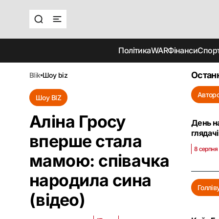
Політика
WAR
Фінанси
Спор
Останн
blik
шоу biz
Авторс
Шоу BIZ
Аліна Гросу
День н
глядачі
вперше стала
8 серпня
мамою: співачка
народила сина
Голлів
(відео)