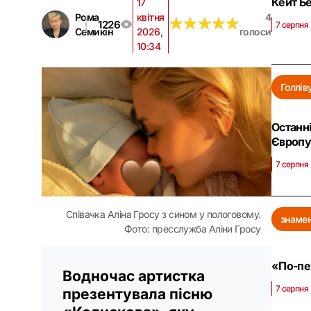
Кейт Бе
17
Рома
квітня
4
★
★
★
★
★
★
★
★
★
★
1226
7 серпня 
Семикін
2026,
голоси
10:34
Голлів
Останні
Європ
7 серпня 
Співачка Аліна Гросу з сином у пологовому.
знамен
Фото: пресслужба Аліни Гросу
«По-пер
Водночас артистка
7 серпня 
презентувала пісню