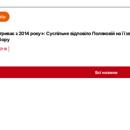
бір
триває з 2014 року»: Суспільне відповіло Поляковій на ї
бору
21:16
Всі новини