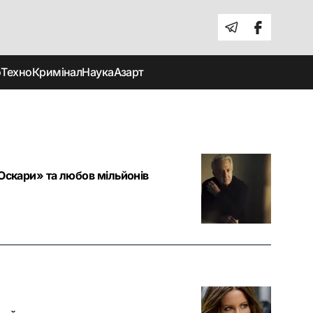
о
Техно
Кримінал
Наука
Азарт
Оскари» та любов мільйонів