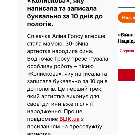
«Колискова», яку
написала та записала
буквально за 10 днів до
Нацвід
пологів.
«Війна 
Співачка Аліна Гросу вперше
Нацвід
стала мамою. 30-річна
артистка народила сина.
7 серпня 
Водночас Гросу презентувала
особливу роботу – пісню
«Колискова», яку написала та
записала буквально за 10 днів
до пологів. Це перший трек,
який артистка виконує для
своєї дитини вже після її
народження. Про це
повідомляє
BLIK.ua
з
посиланням на пресслужбу
артистки.