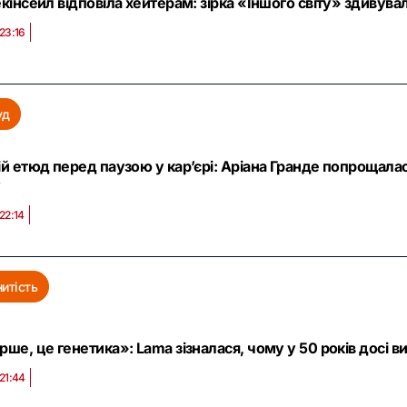
кінсейл відповіла хейтерам: зірка «Іншого світу» здивува
23:16
уд
й етюд перед паузою у кар’єрі: Аріана Гранде попрощалас
у
22:14
итість
ше, це генетика»: Lama зізналася, чому у 50 років досі 
21:44