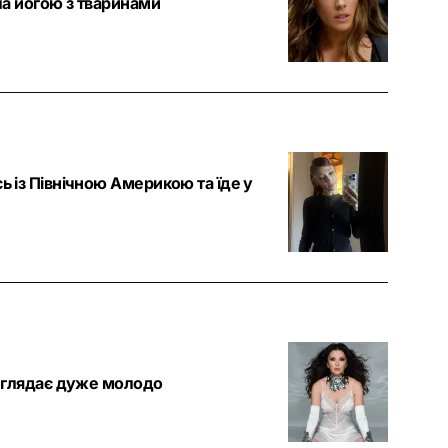
ла йогою з тваринами
ь із Північною Америкою та їде у
виглядає дуже молодо