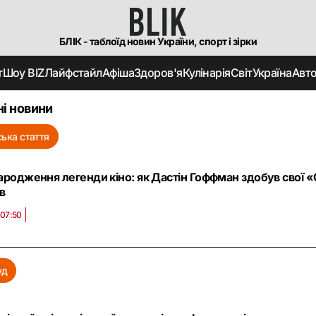
БЛІК - таблоїд новин України, спорт і зірки
т
Шоу BIZ
Лайфстайл
Афіша
Здоров'я
Кулінарія
Світ
Україна
Авт
і новини
ька стаття
ародження легенди кіно: як Дастін Гоффман здобув свої «
в
 07:50
уд