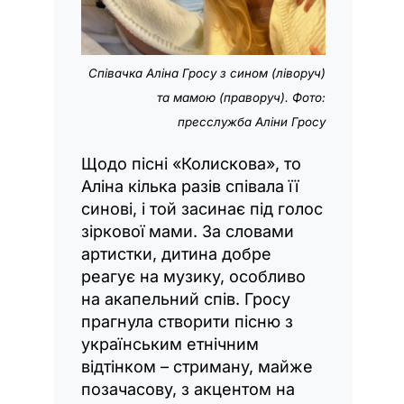
Співачка Аліна Гросу з сином (ліворуч)
та мамою (праворуч). Фото:
пресслужба Аліни Гросу
Щодо пісні «Колискова», то
Аліна кілька разів співала її
синові, і той засинає під голос
зіркової мами. За словами
артистки, дитина добре
реагує на музику, особливо
на акапельний спів. Гросу
прагнула створити пісню з
українським етнічним
відтінком – стриману, майже
позачасову, з акцентом на