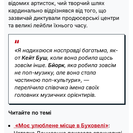
відомих артисток, чий творчий шлях
кардинально відрізнявся від того, що
зазвичай диктували продюсерські центри
та великі лейбли їхнього часу.
«Я надихаюся насправді багатьма, як-
от
Кейт Буш
, коли вона робила щось
зовсім інше.
Бйорк
, яка робила зовсім
не поп-музику, але вона стала
частиною поп-культури», —
перелічила співачка імена своїх
головних музичних орієнтирів.
Читайте по темі
«Моє улюблене місце в Буковелі»
: