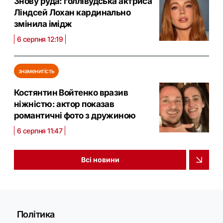
Знову руда: голлівудська актриса
Ліндсей Лохан кардинально
змінила імідж
6 серпня 12:19
знаменитість
Костянтин Войтенко вразив
ніжністю: актор показав
романтичні фото з дружиною
6 серпня 11:47
Всі новини
Політика