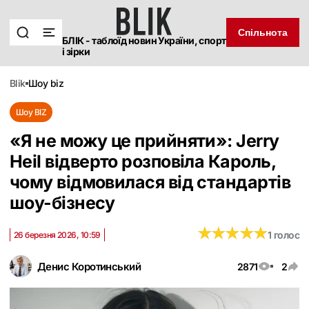
Спільнота
БЛІК - таблоїд новин України, спорт
і зірки
blik
шоу biz
Шоу BIZ
«Я не можу це прийняти»: Jerry
Heil відверто розповіла Кароль,
чому відмовилася від стандартів
шоу-бізнесу
★
★
★
★
★
★
★
★
★
★
1 голос
26 березня 2026, 10:59
Денис Коротинський
2871
2