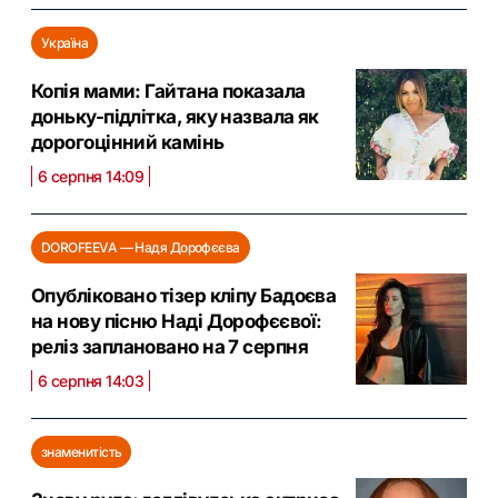
Україна
Копія мами: Гайтана показала
доньку-підлітка, яку назвала як
дорогоцінний камінь
6 серпня 14:09
DOROFEEVA — Надя Дорофєєва
Опубліковано тізер кліпу Бадоєва
на нову пісню Наді Дорофєєвої:
реліз заплановано на 7 серпня
6 серпня 14:03
знаменитість