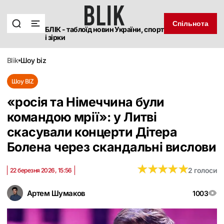
Спільнота
БЛІК - таблоїд новин України, спорт
і зірки
blik
шоу biz
Шоу BIZ
«росія та Німеччина були
командою мрії»: у Литві
скасували концерти Дітера
Болена через скандальні вислови
★
★
★
★
★
★
★
★
★
★
2 голоси
22 березня 2026, 15:56
Артем Шумаков
1003