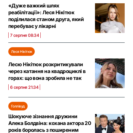
«Дуже важкий шлях
реабілітації»: Леся Нікітюк
поділилася станом друга, який
перебуває у лікарні
7 серпня 08:34
Леся Нікітюк
Лесю Нікітюк розкритикували
через катання на квадроциклі в
горах: що вона зробила не так
6 серпня 21:34
Голлівуд
Шокуюче зізнання дружини
Алека Болдвіна: кохана актора 20
років боролась з поширеним