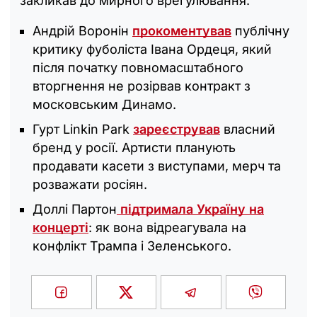
закликав до мирного врегулювання.
Андрій Воронін
прокоментував
публічну
критику фуболіста Івана Ордеця, який
після початку повномасштабного
вторгнення не розірвав контракт з
московським Динамо.
Гурт Linkin Park
зареєстрував
власний
бренд у росії. Артисти планують
продавати касети з виступами, мерч та
розважати росіян.
Доллі Партон
підтримала Україну на
концерті
: як вона відреагувала на
конфлікт Трампа і Зеленського.