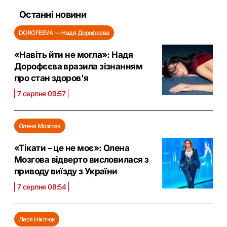
Останні новини
DOROFEEVA — Надя Дорофєєва
«Навіть йти не могла»: Надя
Дорофєєва вразила зізнанням
про стан здоров'я
7 серпня 09:57
Олена Мозгова
«Тікати – це не моє»: Олена
Мозгова відверто висловилася з
приводу виїзду з України
7 серпня 08:54
Леся Нікітюк