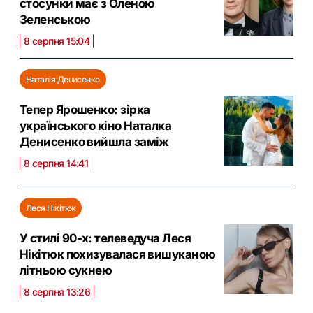
стосунки має з Оленою
Зеленською
8 серпня 15:04
Наталія Денисенко
Тепер Ярошенко: зірка
українського кіно Наталка
Денисенко вийшла заміж
8 серпня 14:41
Леся Нікітюк
У стилі 90-х: телеведуча Леся
Нікітюк похизувалася вишуканою
літньою сукнею
8 серпня 13:26