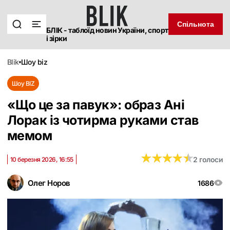
Спільнота
БЛІК - таблоїд новин України, спорт
і зірки
blik
шоу biz
Шоу BIZ
«Що це за павук»: образ Ані
Лорак із чотирма руками став
мемом
★
★
★
★
★
★
★
★
★
★
2 голоси
10 березня 2026, 16:55
Олег Норов
1686