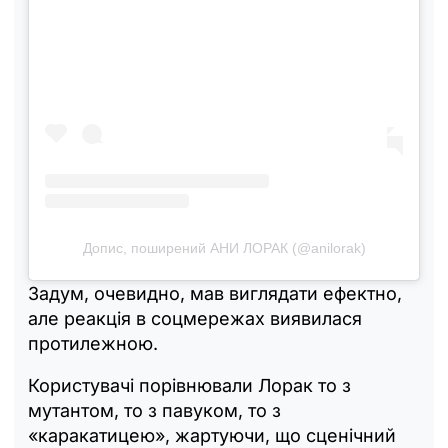
Допис, поширений АНИ ЛОРАК (@anilorak)
Задум, очевидно, мав виглядати ефектно,
але реакція в соцмережах виявилася
протилежною.
Користувачі порівнювали Лорак то з
мутантом, то з павуком, то з
«каракатицею», жартуючи, що сценічний