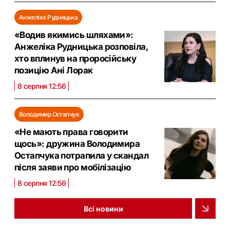
Анжеліка Рудницька
«Водив якимись шляхами»:
Анжеліка Рудницька розповіла,
хто вплинув на проросійську
позицію Ані Лорак
8 серпня 12:56
Володимир Остапчук
«Не мають права говорити
щось»: дружина Володимира
Остапчука потрапила у скандал
після заяви про мобілізацію
8 серпня 12:56
Всі новини