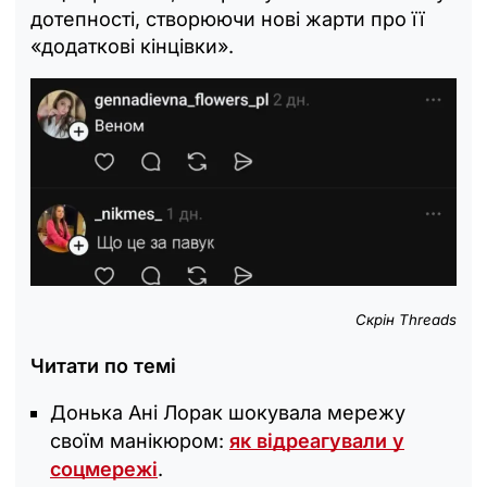
дотепності, створюючи нові жарти про її
«додаткові кінцівки».
Скрін Threads
Читати по темі
Донька Ані Лорак шокувала мережу
своїм манікюром:
як відреагували у
соцмережі
.